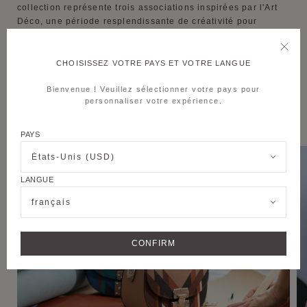
collection représente trois associations inspirées par l'Art
Déco, une période resplendissante de créativité pour
Moynat. Un ensemble d'arches élégant et formes
géométriques ornent le Flori qui est composé de 17 à 30
pièces de cuir. La précision géométrique de chaque élément
CHOISISSEZ VOTRE PAYS ET VOTRE LANGUE
juxtaposé sur la silhouette du Flori en trois styles visuels.
Bienvenue ! Veuillez sélectionner votre pays pour
personnaliser votre expérience.
PAYS
États-Unis (USD)
LANGUE
français
CONFIRM