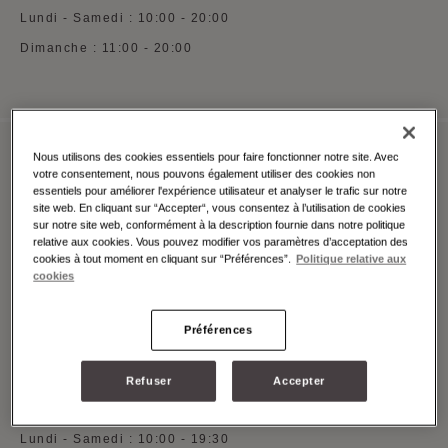
Lundi - Samedi : 10:00 - 20:00
Dimanche : 11:00 - 20:00
Nous utilisons des cookies essentiels pour faire fonctionner notre site. Avec
votre consentement, nous pouvons également utiliser des cookies non
MOYNAT MILAN MONTE NAPOLEONE
essentiels pour améliorer l'expérience utilisateur et analyser le trafic sur notre
site web. En cliquant sur “Accepter“, vous consentez à l’utilisation de cookies
Via Monte Napoleone 3, Milano, 20121
sur notre site web, conformément à la description fournie dans notre politique
relative aux cookies. Vous pouvez modifier vos paramètres d’acceptation des
Voir sur Google Maps
cookies à tout moment en cliquant sur “Préférences”.
Politique relative aux
cookies
+39 (0)5 5997 0369
Whatsapp
Préférences
Prendre un rendez-vous
Refuser
Accepter
HORAIRES D'OUVERTURE
Lundi - Samedi : 10:00 - 19:30