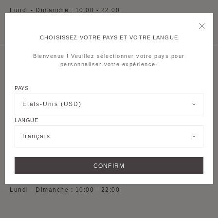
Lundi - Dimanche : 10:00 - 22:00
CHOISISSEZ VOTRE PAYS ET VOTRE LANGUE
Bienvenue ! Veuillez sélectionner votre pays pour
personnaliser votre expérience.
MOYNAT SHANGHAI QIANTAN
PAYS
S-L1-54, 1st Floor,
Lane 500 Dongyu
Road, Pudong new
États-Unis (USD)
District
LANGUE
Voir sur Google Maps
français
+ 86 021 5075 8082
CONFIRM
HORAIRES D'OUVERTURE
Lundi - Dimanche : 10:00 - 22:00