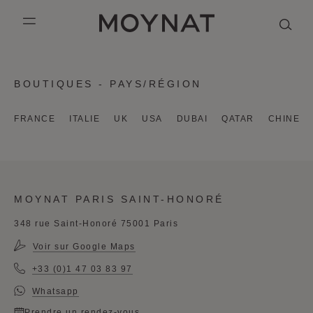
PASSER AU CONTENU
MOYNAT PARIS
mobile_menu
KASING LUNG COLLECTION
DUO BB
OUR HISTORY
ANGLAIS
BOUTIQUES - PAYS/RÉGION
PURPLE CANVAS M
MIGNON
THE ATELIER
FRANÇAIS
FRANCE
ITALIE
UK
USA
DUBAI
QATAR
CHINE
GABRIELLE
CHINOIS (SIMPLIFIÉ)
MOYNAT PARIS SAINT-HONORÉ
348 rue Saint-Honoré 75001 Paris
Voir sur Google Maps
+33 (0)1 47 03 83 97
Whatsapp
Prendre un rendez-vous