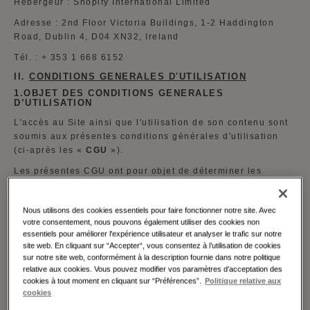
Hébergeur : Shopify International Limited
Adresse : 2nd Floor Victoria Buildings, 1-2 Haddington
Road, Dublin 4, D04 XN32, Ireland
Tél. : + 353 1 668 6152
II.
CONDITIONS GENERALES D'UTILISATION
1.OBJET DES CONDITIONS GENERALES
D’UTILISATION
L'accès au Site ainsi que l'utilisation de son contenu sont
soumis aux présentes conditions générales d'utilisation
(ci-après les «
CGU
»).
Les présentes CGU ont pour objet de déterminer les
modalités et conditions d’utilisation du Site ainsi que les
droits et obligations de tout utilisateur accédant, naviguant
Nous utilisons des cookies essentiels pour faire fonctionner notre site. Avec
sur ou visitant le Site (ci-après l’«
Utilisateur
» ou les «
votre consentement, nous pouvons également utiliser des cookies non
Utilisateurs
»).
essentiels pour améliorer l'expérience utilisateur et analyser le trafic sur notre
site web. En cliquant sur “Accepter“, vous consentez à l’utilisation de cookies
En accédant au Site, l’Utilisateur s’engage, à chacune de
sur notre site web, conformément à la description fournie dans notre politique
ses visites, à respecter les présentes CGU, lesquelles sont
relative aux cookies. Vous pouvez modifier vos paramètres d’acceptation des
applicables à l'ensemble des services disponibles sur le
cookies à tout moment en cliquant sur “Préférences”.
Politique relative aux
Site.
cookies
En conséquence, l’Utilisateur accepte sans réserve les