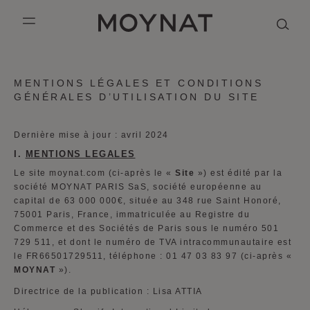
PASSER AU CONTENU
MOYNAT PARIS
mobile_menu
KASING LUNG COLLECTION
DUO BB
OUR HISTORY
ANGLAIS
MENTIONS LÉGALES ET CONDITIONS
GÉNÉRALES D’UTILISATION DU SITE
PURPLE CANVAS M
MIGNON
THE ATELIER
FRANÇAIS
GABRIELLE
CHINOIS (SIMPLIFIÉ)
Dernière mise à jour : avril 2024
I.
MENTIONS LEGALES
Le site moynat.com (ci-après le «
Site
») est édité par la
société MOYNAT PARIS SaS, société européenne au
capital de 63 000 000€, située au 348 rue Saint Honoré,
75001 Paris, France, immatriculée au Registre du
Commerce et des Sociétés de Paris sous le numéro 501
729 511, et dont le numéro de TVA intracommunautaire est
le FR66501729511, téléphone : 01 47 03 83 97 (ci-après «
MOYNAT
»).
Directrice de la publication : Lisa ATTIA