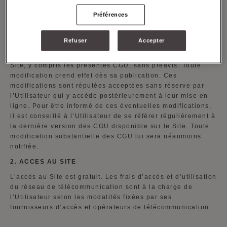
présentes CGU dans leur intégralité avant toute utilisation
Préférences
du Site. Si tel n’est pas le cas, ce dernier s’engage à ne
pas utiliser le Site.
Refuser
Accepter
MOYNAT se réserve la possibilité d’actualiser ou de
modifier à tout moment les informations et le contenu du
Site, y compris les présentes CGU, sans préavis. Toute
modification prend effet dès sa publication. Ces
modifications sont réputées acceptées sans réserve par
l’Utilisateur qui y accède postérieurement à leur mise en
ligne. Pour être informé de ces éventuelles modifications,
il est conseillé à l’Utilisateur de se référer régulièrement à
la dernière version des CGU disponible sur le Site. Toute
modification substantielle des CGU lui sera néanmoins
notifiée.
2. ACCES AU SITE
L’accès au Site est gratuit. Les frais d’accès et d’utilisation
du réseau de télécommunication sont à la charge de
l’Utilisateur selon les modalités fixées par ses
fournisseurs d’accès et opérateurs de télécommunication.