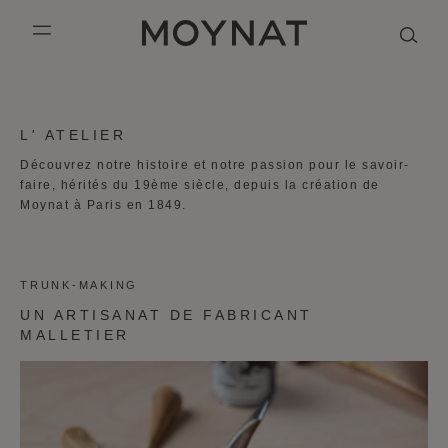
PASSER AU CONTENU
MOYNAT PARIS
mobile_menu
KASING LUNG COLLECTION
DUO BB
OUR HISTORY
ANGLAIS
L' ATELIER
PURPLE CANVAS M
MIGNON
THE ATELIER
FRANÇAIS
Découvrez notre histoire et notre passion pour le savoir-
faire, hérités du 19ème siècle, depuis la création de
GABRIELLE
CHINOIS (SIMPLIFIÉ)
Moynat à Paris en 1849.
TRUNK-MAKING
UN ARTISANAT DE FABRICANT
MALLETIER