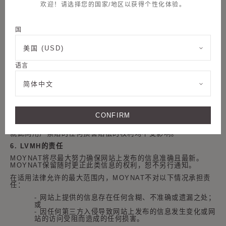
(iii)
发送或存储包含病毒、蠕虫、特洛伊木马或其他有
欢迎！请选择您的国家/地区以获得个性化体验。
害的计算机代码、文件、脚本、代理或程序；
(iv)
干扰
或破坏网站及其包含的数据的完整性或性能；
(v)
试图未
经授权访问网站、其系统或相关网络；和
(vi)
试图未经
国
授权访问其他用户的帐户或个人信息。
·
除本条款及细则规定的方式外，不会以任何其他方式使
用网站，也不会以侵犯
MOYNAT
或其作者的知识产权
美国 (USD)
或
LVMH
的声誉的方式使用网站；
·
不会以可能损坏、禁用、超载、破坏或损害网站的运行
语言
或安全的方式使用网站。
用户同意对其使用网站以及由此产生的后果承担全部责任。
简体中文
用户应对其
ID
和密码严格保密，不得为允许第三方访问网站而以
任何方式与第三方共享。用户对通过其用户帐户进行的所有活动
（包括未经授权的用户进行的活动）承担全部责任。
CONFIRM
MOYNAT
可随时以任何理由采取任何措施，停止可能违反本条
款及细则的用户使用网站，而无须事先通知，且
MOYNAT
保留
就此向用户索赔的任何损害赔偿的权利均不受影响。
6. LVMH
的责任
MOYNAT
将尽最大努力确保网站上发布的信息准确且最新。
MOYNAT
保留随时更正此类信息的权利，恕不另行通知。
在适用法律允许的最大范围内，
MOYNAT
不对以下情况承担责
任：
-
网站上提供的信息存在任何含糊、不准确或遗漏之处；
或
-
因任何第三方入侵导致网站上发布的信息发生变化或网
站的访问受阻而造成的任何损害。