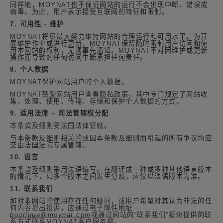
同样地，
MOYNAT
也不保证网站的运行不会出现中断、错误或
病毒。为此，用户表示接受互联网的特征和限制。
7.
可用性
-
维护
MOYNAT
将尽最大努力维持网站的合理运行和可用水平。为开
展维护作业或进行更新，
MOYNAT
保留随时限制用户访问和使
用本网站的权利，无须事先通知。
MOYNAT
不对因维护或更新
操作而导致的任何访问中断承担任何责任。
8.
个人数据
MOYNAT
保护网站用户的个人数据。
MOYNAT
鼓励网站用户查看隐私政策，其中专门规定了网站收
集、处理、使用、传输、存储和保护个人数据的方式。
9.
适用法律
–
司法管辖权分配
本条款及细则受法国法律管辖。
与本条款及细则相关的或因本条款及细则而引起的所有争议均应
交由法国法院专属管辖。
10.
语言
本条款及细则采用法语编写。在翻译成一种或多种其他语言版本
的情况下，如多个版本之间发生分歧，应仅以法语版本为准。
11.
联系我们
如对本网站的使用存在任何疑问
，或用户希望对其认为非法的任
何内容提出投诉，
应
通过电子邮件地址
boutique@moynat.com
或通过网站的
“
联系我们
”
板块提供的联
系方式联系
MOYNAT
客户服务部。