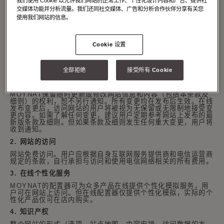
我们使用 Cookie 以允许我们网站的正常工作、个性化设计内容和广告、提供社
1.
使用条款及细则的目的
交媒体功能并分析流量。我们还同社交媒体、广告和分析合作伙伴分享有关您
使用条款及细则（以下简称
“
条款及细则
”
）对网站内容的访问和
使用我们网站的信息。
使用事宜进行规管。
本条款及细则旨在就网站的使用条款及细则以及访问、浏览或访
问网站的用户（以下简称
“
用户
”
）的权利和义务事宜作出规定。
Cookie 设置
访问网站即表明用户同意每次访问网站时均会遵守本条款及细
则，本条款及细则适用于网站上提供的所有服务。
全部拒绝
接受所有 Cookie
因此，在使用本网站前，用户必须毫无保留地完全同意本条款及
细则，否则用户不得使用网站。
MOYNAT
保留随时更新或修改网站信息和内容（包括本条款及
细则）的权利，恕不另行通知。所有变更均在发布后生效。在线
发布变更后，访问网站的用户将被视为无保留或无限制地接受变
更内容。如需了解任何变更，建议用户定期参考网站上发布的最
新版条款及细则。但如果条款及细则发生任何重大变更，用户将
收到通知。
2.
网站的访问
网站免费访问。用户应根据自身互联网服务提供商和电信运营商
规定的条款，自行承担与访问和使用电信网络相关的所有费用。
3.
在线个性化服务
MOYNAT
的配置器可为众多产品在线提供个性化模拟服务，用
户可在网站上访问。但在线配置器仅提供个性化模拟，实际的个
性化产品仅可在店内购买。
4.
知识产权