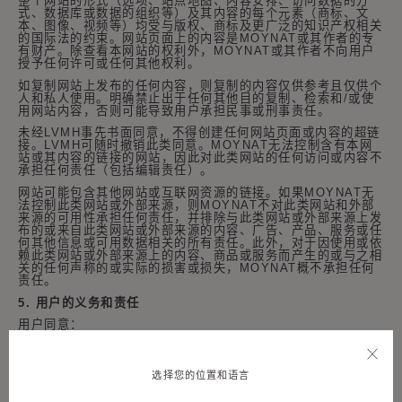
整个网站的形式（选项、站点地图、内容安排、访问数据的方
式、数据库或数据的组织等）及其内容的每个元素（商标、文
本、图像、视频等）均受与版权、商标及更广泛的知识产权相关
的国际法的约束。网站页面上的内容是
MOYNAT
或其作者的专
有财产。除查看本网站的权利外，
MOYNAT
或其作者不向用户
授予任何许可或任何其他权利。
如复制网站上发布的任何内容，则复制的内容仅供参考且仅供个
人和私人使用。明确禁止出于任何其他目的复制、检索和
/
或使
用网站内容，否则可能导致用户承担民事或刑事责任。
未经
LVMH
事先书面同意，不得创建任何网站页面或内容的超链
接。
LVMH
可随时撤销此类同意。
MOYNAT
无法控制含有本网
站或其内容的链接的网站，因此对此类网站的任何访问或内容不
承担任何责任（包括编辑责任）。
网站可能包含其他网站或互联网资源的链接。如果
MOYNAT
无
法控制此类网站或外部来源，则
MOYNAT
不对此类网站和外部
来源的可用性承担任何责任，并排除与此类网站或外部来源上发
布的或来自此类网站或外部来源的内容、广告、产品、服务或任
何其他信息或可用数据相关的所有责任。此外，对于因使用或依
赖此类网站或外部来源上的内容、商品或服务而产生的或与之相
关的任何声称的或实际的损害或损失，
MOYNAT
概不承担任何
责任。
5.
用户的义务和责任
用户同意：
·
不会也不允许以不正当方式将网站用于任何非法、欺诈
或恶意目的，包括但不限于：
(i)
入侵网站或将任何恶意
代码、病毒或有害数据引入网站或任何操作系统；
(ii)
使
选择您的位置和语言
用
SPIDER
或任何其他系统、机制或程序（自动或以其
他方式）从网站或
LVMH
的服务器中提取数据或信息；