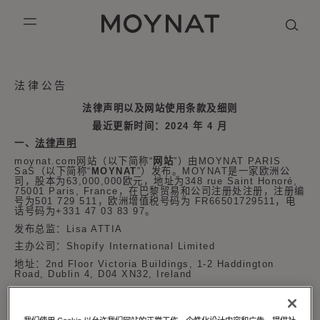
跳到内容
MOYNAT PARIS
mobile_menu
KASING LUNG COLLECTION
DUO BB
OUR HISTORY
英语
法律公告
法律声明以及网站使用条款及细则
PURPLE CANVAS M
MIGNON
THE ATELIER
法语
最近更新时间：
2024
年
4
月
GABRIELLE
简体中文
一、
法律声明
moynat.com
网站（以下简称
“
网站
”
）由
MOYNAT PARIS
SaS
（以下简称
“
MOYNAT
”
）发布。
MOYNAT
是一家欧洲公
司，股本为63
,000,000
欧元，地址为
348 rue Saint Honoré,
75001 Paris, France
，在巴黎贸易和公司注册处注册，注册编
号为
501 729 511
，欧洲增值税号码为
FR66501729511
，电
话号码为
+331 47 03 83 97
。
发布总监：
Lisa ATTIA
主办公司：
Shopify International Limited
地址：
2nd Floor Victoria Buildings, 1-2 Haddington
Road, Dublin 4, D04 XN32, Ireland
电话：
+ 353 1 668 6152
二、
使用条款及细则