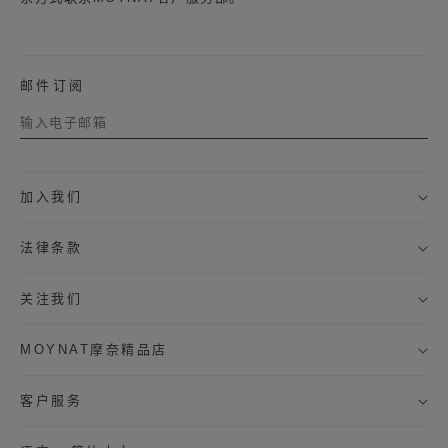
邮件订阅
称谓
加入我们
名字
法律条款
姓氏
关注我们
MOYNAT摩奈精品店
我希望通过邮件接收来自MOYNAT摩奈的新闻资讯，及个
性化定制服务信息。
客户服务
* 订阅