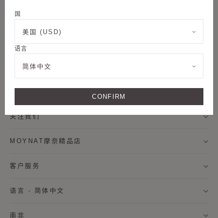
邮件订阅
国
美国 (USD)
语言
称谓
加入我们
简体中文
名字
法律条款
CONFIRM
姓氏
关注我们
MOYNAT摩奈精品店
我希望通过邮件接收来自MOYNAT摩奈的新闻资讯，及个
性化定制服务信息。
客户服务
* 订阅
语言 - 简体中文
取消
南非