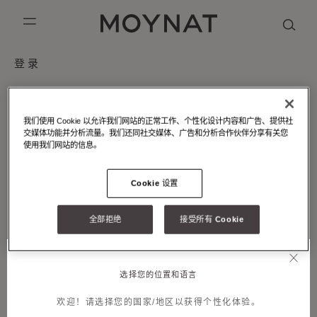
跳到内容
MOYNAT PARIS
mobile_menu
登录
KASING LUNG COLLECTION
DUO BB
OUR HISTORY
英语
PURPLE CANVAS M
MIGNON
THE ATELIER
法语
电子邮件
我们使用 Cookie 以允许我们网站的正常工作、个性化设计内容和广告、提供社
GABRIELLE
简体中文
交媒体功能并分析流量。我们还同社交媒体、广告和分析合作伙伴分享有关您
使用我们网站的信息。
密码
Cookie 设置
忘记了密码？
全部拒绝
接受所有 Cookie
提交
创建账户
选择您的位置和语言
欢迎！请选择您的国家/地区以获得个性化体验。