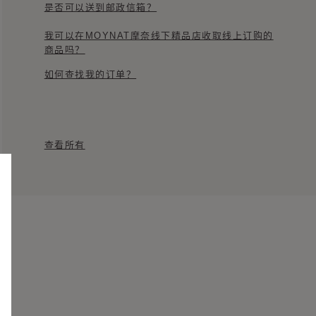
是否可以送到邮政信箱？
我可以在MOYNAT摩奈线下精品店收取线上订购的
商品吗？
如何查找我的订单？
查看所有