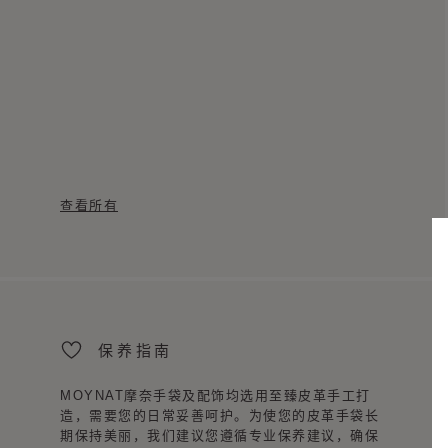
查看所有
保养指南
MOYNAT摩奈手袋及配饰均选用至臻皮革手工打
造，需要您的日常妥善呵护。为使您的皮革手袋长
期保持美丽，我们建议您遵循专业保养建议，确保