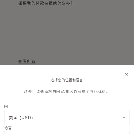
如果我的付款被拒绝怎么办？
查看所有
选择您的位置和语言
欢迎！请选择您的国家/地区以获得个性化体验。
售后服务
国
美国 (USD)
如您需要了解Moynat摩奈售后服务信息,
请填写表
单
​, 我们将尽快与您联系。
语言