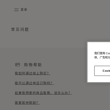
跳到内容
菜单
mobile_menu
常见问题
KASING LUNG COLLECTION
DUO BB
OUR HISTORY
英语
PURPLE CANVAS M
MIGNON
THE ATELIER
法语
GABRIELLE
简体中文
我们使用 C
体、广告和
购物帮助
Cook
我如何通过线上购买？
我可以通过电话订购吗？
如果我想要的商品售罄，该怎么办？
需要其他帮助？