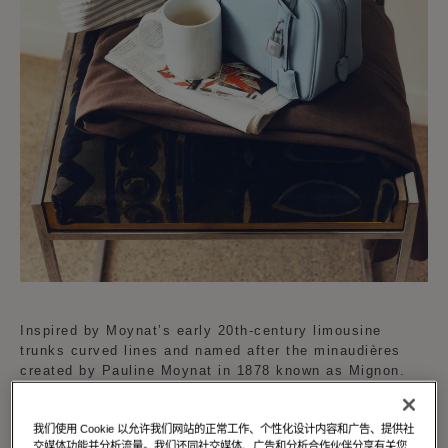
Inspired by Moynat’s early 20th-century limousine
trunks curved lines and named after the minaudières
created by Pauline Moynat in 1878 known as Mignon.
The Mignon is available in a curated palette of vibrant
我们使用 Cookie 以允许我们网站的正常工作、个性化设计内容和广告、提供社
shades reflecting Moynat's dedication to creativity and
交媒体功能并分析流量。我们还同社交媒体、广告和分析合作伙伴分享有关您