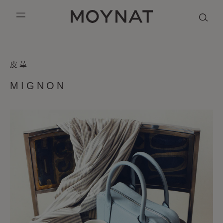
跳到内容
MOYNAT PARIS
mobile_menu
THE
KASING LUNG COLLECTION
DUO BB
OUR HISTORY
英语
皮革
MIGNON
PURPLE CANVAS M
MIGNON
THE ATELIER
法语
BAG
MIGNON
GABRIELLE
简体中文