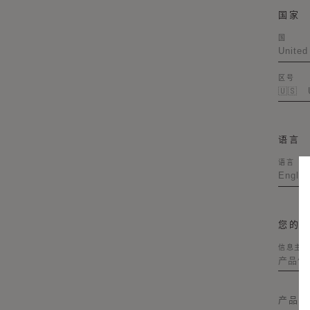
国家
国
区号
语言
语言
您的
信息主题
产品