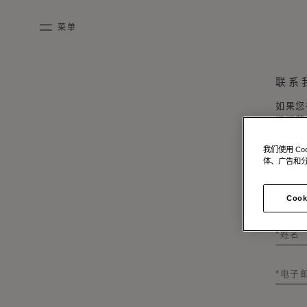
跳到内容
菜单
mobile_menu
联系
KASING LUNG COLLECTION
DUO BB
OUR HISTORY
英语
如果您
PURPLE CANVAS M
MIGNON
THE ATELIER
法语
问题
获
GABRIELLE
简体中文
我们使用 C
体、广告和
个人
Cook
姓名
电子