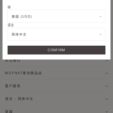
邮件订阅
国
美国 (USD)
语言
称谓
加入我们
简体中文
名字
法律条款
CONFIRM
姓氏
关注我们
MOYNAT摩奈精品店
我希望通过邮件接收来自MOYNAT摩奈的新闻资讯，及个
性化定制服务信息。
客户服务
* 订阅
语言 - 简体中文
取消
英国