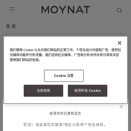
跳到内容
MOYNAT PARIS
mobile_menu
登录
KASING LUNG COLLECTION
DUO BB
OUR HISTORY
英语
PURPLE CANVAS M
MIGNON
THE ATELIER
法语
电子邮件
我们使用 Cookie 以允许我们网站的正常工作、个性化设计内容和广告、提供社
GABRIELLE
简体中文
交媒体功能并分析流量。我们还同社交媒体、广告和分析合作伙伴分享有关您
使用我们网站的信息。
密码
Cookie 设置
忘记了密码？
全部拒绝
接受所有 Cookie
提交
创建账户
选择您的位置和语言
欢迎！请选择您的国家/地区以获得个性化体验。