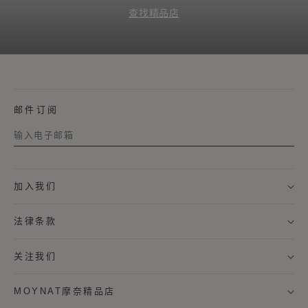
查找精品店
邮件订阅
称谓
加入我们
名字
法律条款
姓氏
关注我们
MOYNAT摩奈精品店
我希望通过邮件接收来自MOYNAT摩奈的新闻资讯，及个
性化定制服务信息。