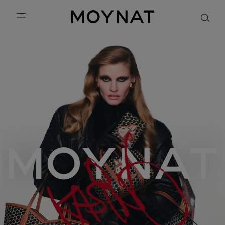
跳到内容
MOYNAT PARIS
mobile_menu
KASING LUNG COLLECTION
DUO BB
OUR HISTORY
英语
PURPLE CANVAS M
MIGNON
THE ATELIER
法语
GABRIELLE
简体中文