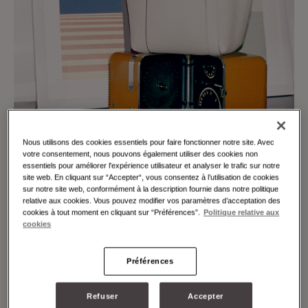
Nous utilisons des cookies essentiels pour faire fonctionner notre site. Avec
votre consentement, nous pouvons également utiliser des cookies non
essentiels pour améliorer l'expérience utilisateur et analyser le trafic sur notre
site web. En cliquant sur “Accepter“, vous consentez à l’utilisation de cookies
sur notre site web, conformément à la description fournie dans notre politique
relative aux cookies. Vous pouvez modifier vos paramètres d’acceptation des
Icône moderne, l'intemporel cabas Duo a réduit sa taille
cookies à tout moment en cliquant sur “Préférences”.
Politique relative aux
cookies
afin de voyager encore plus léger. Expression
exceptionnelle du savoir-faire maroquinier de Moynat, ses
proportions réduites exigent une attention scrupuleuse aux
Préférences
détails, tant à l'intérieur qu'à l'extérieur. En cuir bicolore,
le cabas est doté d'une fermeture aimantée invisible et
peut contenir vos essentiels, comme un portefeuille, un
Refuser
Accepter
smartphone ou une bouteille d'eau.