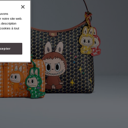
ouvons
r notre site web.
 description
cookies à tout
cepter