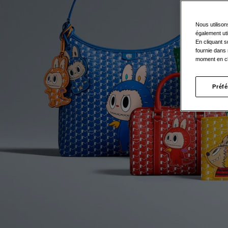
Nous utilison
également uti
En cliquant s
fournie dans 
moment en cl
Préf