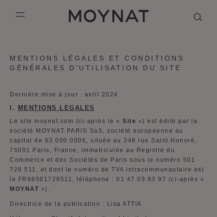
PASSER AU CONTENU
MOYNAT PARIS
mobile_menu
KASING LUNG COLLECTION
DUO BB
OUR HISTORY
ANGLAIS
MENTIONS LÉGALES ET CONDITIONS
GÉNÉRALES D’UTILISATION DU SITE
PURPLE CANVAS M
MIGNON
THE ATELIER
FRANÇAIS
GABRIELLE
CHINOIS (SIMPLIFIÉ)
Dernière mise à jour : avril 2024
I.
MENTIONS LEGALES
Le site moynat.com (ci-après le «
Site
») est édité par la
société MOYNAT PARIS SaS, société européenne au
capital de 63 000 000€, située au 348 rue Saint Honoré,
75001 Paris, France, immatriculée au Registre du
Commerce et des Sociétés de Paris sous le numéro 501
729 511, et dont le numéro de TVA intracommunautaire est
le FR66501729511, téléphone : 01 47 03 83 97 (ci-après «
MOYNAT
»).
Directrice de la publication : Lisa ATTIA