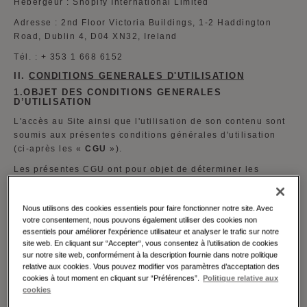
Hébergeur : Shopify International Limited
Adresse : 2nd Floor Victoria Buildings, 1-2 Haddington
Road, Dublin 4, D04 XN32, Ireland
Tél. : + 353 1 668 6152
II.
CONDITIONS GENERALES D'UTILISATION
1.OBJET DES CONDITIONS GENERALES
D’UTILISATION
L'accès au Site ainsi que l'utilisation de son contenu sont
soumis aux présentes conditions générales d'utilisation
(ci-après les «
CGU
»).
Les présentes CGU ont pour objet de déterminer les
modalités et conditions d’utilisation du Site ainsi que les
droits et obligations de tout utilisateur accédant, naviguant
Nous utilisons des cookies essentiels pour faire fonctionner notre site. Avec
sur ou visitant le Site (ci-après l’«
Utilisateur
» ou les «
votre consentement, nous pouvons également utiliser des cookies non
Utilisateurs
»).
essentiels pour améliorer l'expérience utilisateur et analyser le trafic sur notre
site web. En cliquant sur “Accepter“, vous consentez à l’utilisation de cookies
En accédant au Site, l’Utilisateur s’engage, à chacune de
sur notre site web, conformément à la description fournie dans notre politique
ses visites, à respecter les présentes CGU, lesquelles sont
relative aux cookies. Vous pouvez modifier vos paramètres d’acceptation des
applicables à l'ensemble des services disponibles sur le
cookies à tout moment en cliquant sur “Préférences”.
Politique relative aux
Site.
cookies
En conséquence, l’Utilisateur accepte sans réserve les