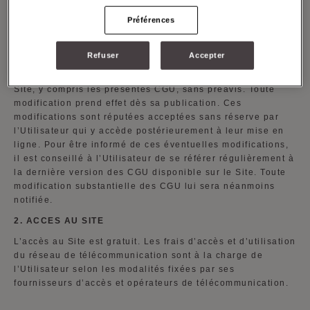
présentes CGU dans leur intégralité avant toute utilisation
Préférences
du Site. Si tel n’est pas le cas, ce dernier s’engage à ne
pas utiliser le Site.
Refuser
Accepter
MOYNAT se réserve la possibilité d’actualiser ou de
modifier à tout moment les informations et le contenu du
Site, y compris les présentes CGU, sans préavis. Toute
modification prend effet dès sa publication. Ces
modifications sont réputées acceptées sans réserve par
l’Utilisateur qui y accède postérieurement à leur mise en
ligne. Pour être informé de ces éventuelles modifications,
il est conseillé à l’Utilisateur de se référer régulièrement à
la dernière version des CGU disponible sur le Site. Toute
modification substantielle des CGU lui sera néanmoins
notifiée.
2. ACCES AU SITE
L’accès au Site est gratuit. Les frais d’accès et d’utilisation
du réseau de télécommunication sont à la charge de
l’Utilisateur selon les modalités fixées par ses
fournisseurs d’accès et opérateurs de télécommunication.