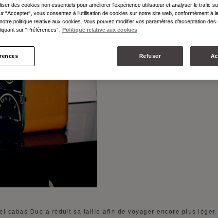
LE CABAS
liser des cookies non essentiels pour améliorer l'expérience utilisateur et analyser le trafic su
ur “Accepter“, vous consentez à l’utilisation de cookies sur notre site web, conformément à la
LE CAB
notre politique relative aux cookies. Vous pouvez modifier vos paramètres d’acceptation des 
iquant sur “Préférences”.
Politique relative aux cookies
érences
Refuser
Ac
el cabas Duo a réduit sa taille afin de voyager encore plus léger