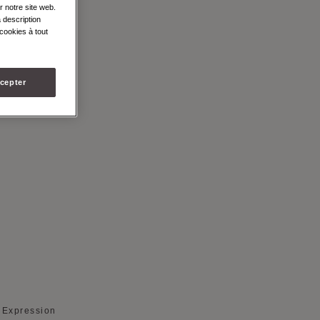
 DUO
r notre site web.
 description
AS DUO
cookies à tout
cepter
. Expression