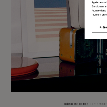
également uti
En cliquant s
fournie dans 
moment en cl
Préf
Icône moderne, l'intempor