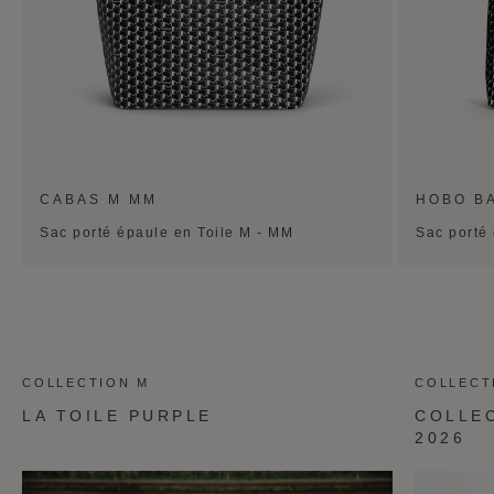
CABAS M MM
HOBO B
Sac porté épaule en Toile M - MM
Sac porté
COLLECTION M
COLLECT
LA TOILE PURPLE
COLLE
2026