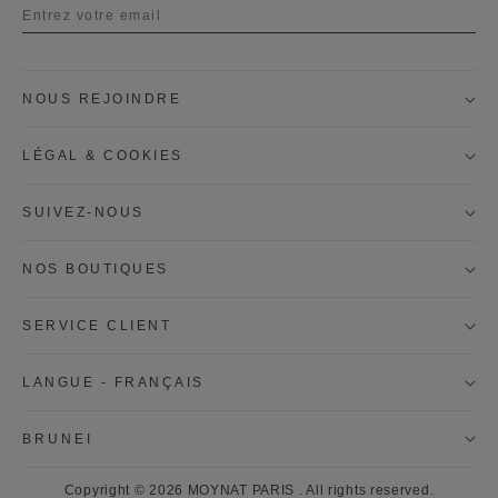
Titre
NOUS REJOINDRE
Prénom
LÉGAL & COOKIES
Nom
SUIVEZ-NOUS
NOS BOUTIQUES
Je souhaite être contacté par courrier pour recevoir la
newsletter Moynat, les informations personalisées sur
les produits et les services Moynat.
SERVICE CLIENT
* S'INSCRIRE
LANGUE - FRANÇAIS
ANNULER
BRUNEI
* En cliquant sur "s'inscrire", je consens à l'ultilisation de mes
Copyright © 2026
MOYNAT PARIS
.
All rights reserved.