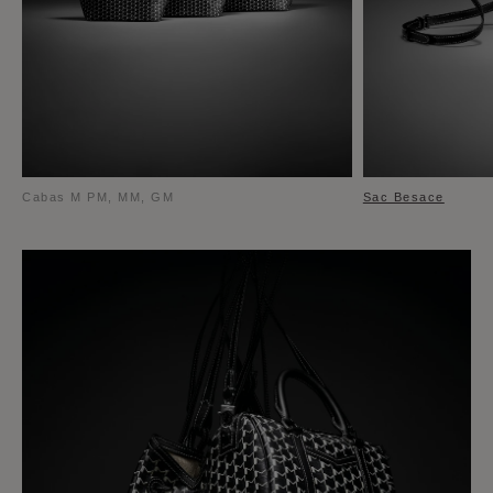
Cabas M PM, MM, GM
Sac Besace