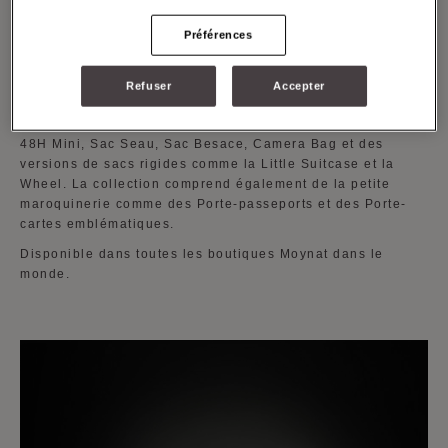
depuis les techniques de tissage exclusives jusqu’au
revêtement final qui souligne la couleur et l’effet 3D. La
Préférences
Toile M est élaborée avec soin dans un mélange coton et
lin qui la rend résistante et durable dans le temps.
Refuser
Accepter
Les formes de sacs iconiques ont été ré-imaginées dans la
collection Toile M : Cabas en taille PM, MM et GM, 48H M,
48H Mini, Sac Seau, Sac Besace, Camera Bag et des
versions de sacs rigides comme la Little Suitcase et la
Wheel. La collection comprend également de la petite
maroquinerie comme des Porte-passeports et des Porte-
cartes emblématiques.
Disponible dans toutes les boutiques Moynat dans le
monde.