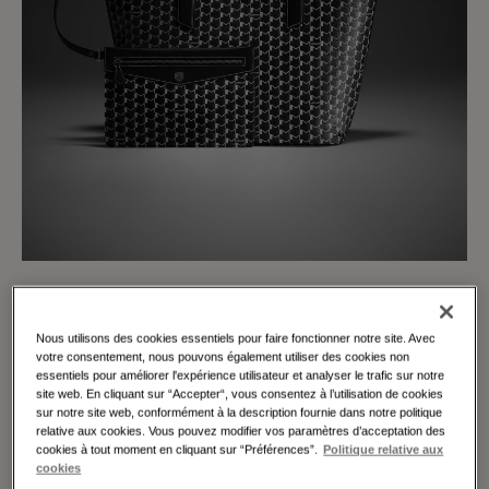
Moynat présente sa dernière collection Toile M, une
Nous utilisons des cookies essentiels pour faire fonctionner notre site. Avec
nouvelle interprétation du monogramme créé dans les
votre consentement, nous pouvons également utiliser des cookies non
années 1920 par Henri Rapin, rappelant l’héritage de la
essentiels pour améliorer l'expérience utilisateur et analyser le trafic sur notre
Maison et son engagement reconnu pour les innovations
site web. En cliquant sur “Accepter“, vous consentez à l’utilisation de cookies
contemporaines. Pour son lancement, la collection Toile M
sur notre site web, conformément à la description fournie dans notre politique
est disponible en coloris noir et blanc.
relative aux cookies. Vous pouvez modifier vos paramètres d’acceptation des
cookies à tout moment en cliquant sur “Préférences”.
Politique relative aux
Témoin de notre savoir-faire exceptionnel, la production
cookies
de la Toile M comprend plus de 10 étapes différentes,