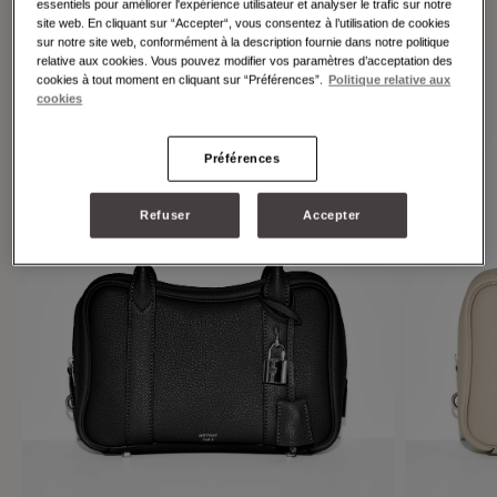
individuality.
essentiels pour améliorer l'expérience utilisateur et analyser le trafic sur notre
site web. En cliquant sur “Accepter“, vous consentez à l’utilisation de cookies
sur notre site web, conformément à la description fournie dans notre politique
relative aux cookies. Vous pouvez modifier vos paramètres d’acceptation des
cookies à tout moment en cliquant sur “Préférences”.
Politique relative aux
cookies
Préférences
Refuser
Accepter