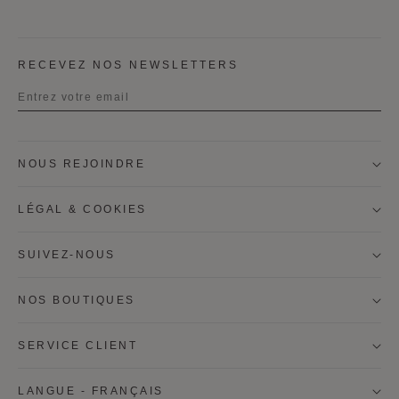
RECEVEZ NOS NEWSLETTERS
Titre
NOUS REJOINDRE
Prénom
LÉGAL & COOKIES
Nom
SUIVEZ-NOUS
NOS BOUTIQUES
Je souhaite être contacté par courrier pour recevoir la
newsletter Moynat, les informations personalisées sur
les produits et les services Moynat.
SERVICE CLIENT
* S'INSCRIRE
LANGUE - FRANÇAIS