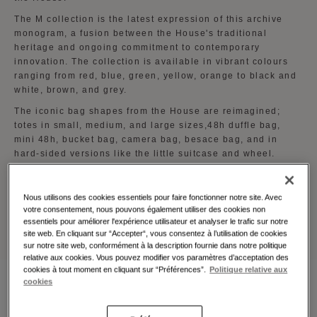
The M collection is the latest expression of this archive
monogram, a fusion between the House's traditional
heritage and ongoing commitment to contemporary
innovation. The collection is available in vibrant colours
ranging from red, blue, green, yellow, orange to black and
white, brown, and grey.
The iconic bag shapes from the House are reimagined;
totes in small, medium, and large sizes,48h duffle bag,
mini 48h, bucket bag, camera bag, besace bag, and in
hard-sided versions like the little suitcase and wheel.
Passport and cardholders, as well as address tags are also
part of the collection.
Nous utilisons des cookies essentiels pour faire fonctionner notre site. Avec
The M collection is available at all Moynat boutiques
votre consentement, nous pouvons également utiliser des cookies non
worldwide.
essentiels pour améliorer l'expérience utilisateur et analyser le trafic sur notre
site web. En cliquant sur “Accepter“, vous consentez à l’utilisation de cookies
sur notre site web, conformément à la description fournie dans notre politique
relative aux cookies. Vous pouvez modifier vos paramètres d’acceptation des
cookies à tout moment en cliquant sur “Préférences”.
Politique relative aux
cookies