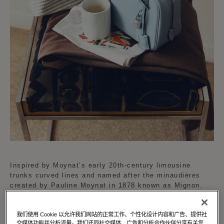
Inspired by Moynat’s early 20th-century limousine
trunks curved lines and named after the minaudières
created by Pauline Moynat in 1878 known as Mignon.
The Mignon is available in a curated palette of vibrant
我们使用 Cookie 以允许我们网站的正常工作、个性化设计内容和广告、提供社
shades reflecting Moynat's dedication to creativity and
交媒体功能并分析流量。我们还同社交媒体、广告和分析合作伙伴分享有关您