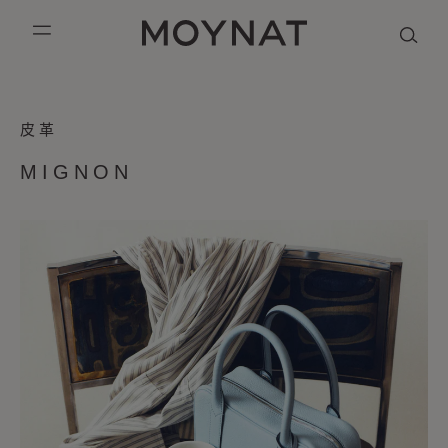
跳到内容
MOYNAT PARIS
mobile_menu
THE
KASING LUNG COLLECTION
DUO BB
OUR HISTORY
英语
皮革
MIGNON
PURPLE CANVAS M
MIGNON
THE ATELIER
法语
BAG
MIGNON
GABRIELLE
简体中文