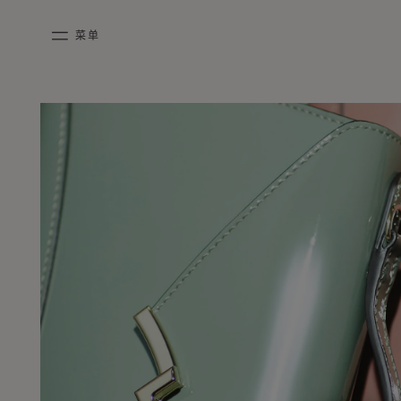
跳到内容
菜单
mobile_menu
哑
KASING LUNG COLLECTION
DUO BB
OUR HISTORY
英语
光
PURPLE CANVAS M
MIGNON
THE ATELIER
法语
&
亮
GABRIELLE
简体中文
面