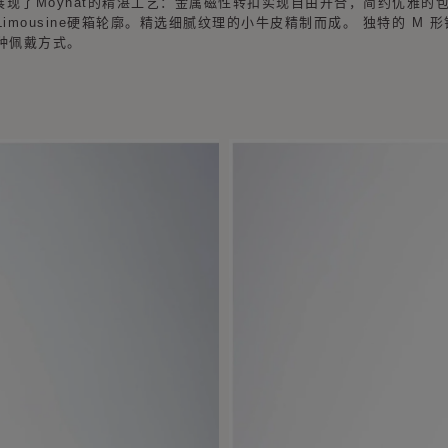
列手袋展现了Moynat的精湛工艺：金属磁性转扣实现自由开合，简约优雅
mousine硬箱轮廓。精选细腻纹理的小牛皮精制而成。 独特的 M 形锁扣，
种佩戴方式。