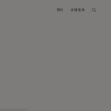
预约
店铺查询