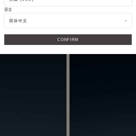
语言
简体中文
CONFIRM