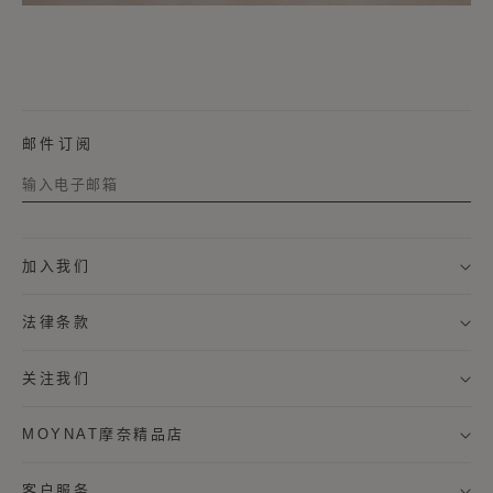
邮件订阅
称谓
加入我们
名字
法律条款
姓氏
关注我们
MOYNAT摩奈精品店
我希望通过邮件接收来自MOYNAT摩奈的新闻资讯，及个
性化定制服务信息。
客户服务