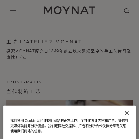
跳到内容
MOYNAT PARIS
mobile_menu
KASING LUNG COLLECTION
DUO BB
OUR HISTORY
英语
工坊 L'ATELIER MOYNAT
PURPLE CANVAS M
MIGNON
THE ATELIER
法语
探索MOYNAT摩奈自1849年创立以来延续至今的手工艺传奇及
热忱匠心。
GABRIELLE
简体中文
TRUNK-MAKING
当代制箱工艺
我们使用 Cookie 以允许我们网站的正常工作、个性化设计内容和广告、提供社
交媒体功能并分析流量。我们还同社交媒体、广告和分析合作伙伴分享有关您
使用我们网站的信息。