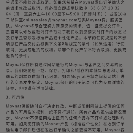
单通常不能修改或取消。如果您希望在Moynat发出订单确认之
前请求修改或取消，您必须立即或尽快致电+33 6 37 10 32
64（周一至周六上午10:00至下午5:00（巴黎时间））或发送电
子邮件至
onlinesales@moynat.com
联系Moynat客户服务团
队。Moynat将尽合理努力满足您的请求，但一旦您提交订单，
是否可以修改或取消订单取决于我们收到您请求时订单的状态以
及订单是否涉及标准产品或个性化产品。本节的任何规定均不影
响您在产品交付后根据下文第8条规定的条件（如果适用）行使
取消、更换或退货的权利，除非个性化产品不符合取消、更换或
退货的条件。
Moynat保存所有通过网站进行的Moynat与客户之间交易的记
录。我们鼓励您下载、保存、打印和/或存档本销售总则和订单
确认的副本以供您自己记录。如果Moynat与您之间就网站上进
行的交易发生争议，Moynat保存的电子记录可作为交易详情的
证据，但须遵守适用法律。
3. 可用性
Moynat保留随时自行决定修改、中断或限制网站上提供的任何
产品的可用性的权利，恕不另行通知。所有产品均视供应情况而
定，Moynat不保证网站上显示的任何产品在下订单或处理时均
可用。如果您订购的Moynat产品（标准或个性化）在收到订单
确认电子邮件后但在发出订单确认之前变得不可用，Moynat客