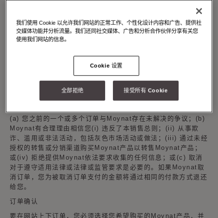
艺或其他原因、因素或限制，无论是Moynat还是客户方面，都
可能发生轻微差异，并且网站上产品的外观可能与交付的产品略
有不同。此类轻微或不重要的差异、错误或不准确不构成缺陷或
我们使用 Cookie 以允许我们网站的正常工作、个性化设计内容和广告、提供社
不符合，也不会引起对Moynat的任何索赔或责任。
交媒体功能并分析流量。我们还同社交媒体、广告和分析合作伙伴分享有关您
使用我们网站的信息。
如果您对订单中的Moynat产品有任何疑问，可以通过电子邮件
onlinesales@moynat.com
或致电+33 6 37 10 32 64联系
Moynat客户服务团队。如上所述，通过网站下达的订单仅供个
Cookie 设置
人使用。严禁商业购买、转售、分销或任何其他商业使用或利
用，并构成对本协议的重大违反。
全部拒绝
接受所有 Cookie
Moynat保留在发货前的任何时间，出于合法原因，拒绝、暂停
或取消任何订单的全部或部分的权利，包括但不限于以下情况：
(a) 您之前的一个或多个订单与Moynat存在未解决的争议；(b)
Moynat有合理理由相信您(i) 违反了本销售总则；(ii) 从事欺
诈、滥用或非法活动，包括灰色市场活动或做法；(iii) 通过未经
授权的转售或分销渠道购买Moynat产品以转售Moynat产品；
或(iv) 拒绝提供Moynat依法要求收集的任何信息；或(c) 取消
对于遵守适用法律或法律或监管要求是必要的。如果Moynat取
消订单，您为被取消订单支付的金额将通过相同的付款方式退还
给您。
订单确认
要在网站上下订单，您必须选择您希望购买的Moynat产品，并