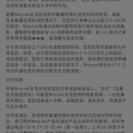
品实际放置在承运人手中的行为。
如果Moynat无法在结账时披露的预计送货时间内发货，或者，
在未披露送货时间的情况下，在您的订单确认之日起三十(30)天
内发货，Moynat将通过结账时提供的电子邮件地址主动与您联
系，通知您并提供机会 (i) 同意新的送货日期，或 (ii) 取消订单
并获得全额退���，但须遵守适用法律。
对于首次延迟三十(30)天或更短的时间，您的沉默可能被视为同
意延迟；但是，对于任何超出初始估计三十(30)天以上的延迟，
或后续延迟，您的订单将自动取消并退款，除非我们收到您明确
同意进一步延迟。在此类取消的情况下，Moynat将在七(7)个工
作日内通过您的原始付款方式全额退款。
交付问题
尽管Moynat负责及时将您的订单运送给承运人，“交付”（包裹
到达指定地址）可能受Moynat无法控制的因素影响，一旦包裹
离开我们。这包括承运人中断、运输延误、海关清关、检查或不
可抗力事件。
任何未送达、在结账时披露的预计送货时间之后进行的任何送
达，或订购的Moynat产品与送达产品之间的任何差异，应尽快
通过电话+33 6 37 10 32 64（周一至周六，上午10:00至下午