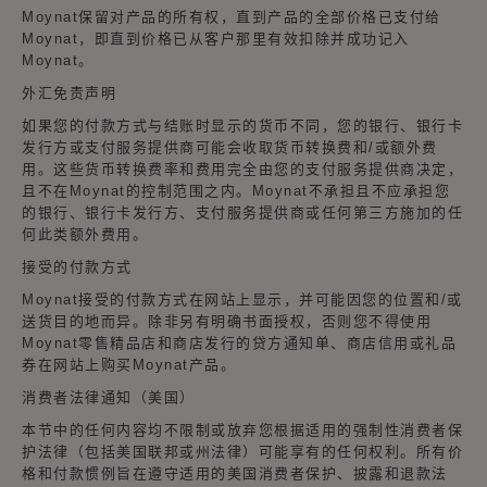
Moynat保留对产品的所有权，直到产品的全部价格已支付给
Moynat，即直到价格已从客户那里有效扣除并成功记入
Moynat。
外汇免责声明
如果您的付款方式与结账时显示的货币不同，您的银行、银行卡
发行方或支付服务提供商可能会收取货币转换费和/或额外费
用。这些货币转换费率和费用完全由您的支付服务提供商决定，
且不在Moynat的控制范围之内。Moynat不承担且不应承担您
的银行、银行卡发行方、支付服务提供商或任何第三方施加的任
何此类额外费用。
接受的付款方式
Moynat接受的付款方式在网站上显示，并可能因您的位置和/或
送货目的地而异。除非另有明确书面授权，否则您不得使用
Moynat零售精品店和商店发行的贷方通知单、商店信用或礼品
券在网站上购买Moynat产品。
消费者法律通知（美国）
本节中的任何内容均不限制或放弃您根据适用的强制性消费者保
护法律（包括美国联邦或州法律）可能享有的任何权利。所有价
格和付款惯例旨在遵守适用的美国消费者保护、披露和退款法