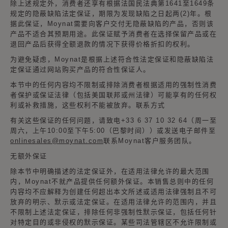
除上述规定外，消费者还享有根据法国民法典第1641至1649条
规定的隐蔽缺陷法定保证，期限为发现缺陷之日起两(2)年。根
据此保证，Moynat需要向客户交付无隐蔽缺陷的产品，否则该
产品不适合其预期用途。此保证赋予消费者在选择保留产品或在
退回产品后获得全额退款的情况下获得价格折扣的权利。
为避免疑虑，Moynat是根据上述符合性法定保证和隐蔽缺陷法
定保证通过网站购买产品的符合性保证人。
本节中的任何内容均不限制或排除消费者根据适用的强制性消费
者保护或保证法律（包括美国联邦或州法律）可能享有的任何权
利或补救措施，这些权利不能被放弃。联系方式
有关这些保证的任何问题，请致电+33 6 37 10 32 64（周一至
周六，上午10:00至下午5:00（巴黎时间））或发送电子邮件至
onlinesales@moynat.com
联系Moynat客户服务团队。
无额外保证
除本节中明确描述的法定保证外，在适用法律允许的最大范围
内，Moynat不就产品提供任何额外保证。本销售总则中的任何
内容均不应解释为创建任何超出本文所述或适用法律强制且不可
放弃的明示、默示或法定保证。在适用法律允许的范围内，并且
不限制上述法定保证，排除任何非强制性默示保证，包括任何针
对特定目的或非侵权的默示保证。某些司法管辖区不允许限制或