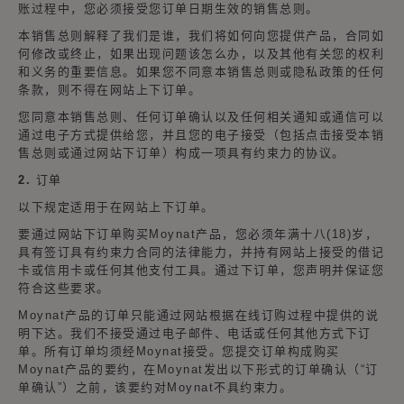
账过程中，您必须接受您订单日期生效的销售总则。
本销售总则解释了我们是谁，我们将如何向您提供产品，合同如
何修改或终止，如果出现问题该怎么办，以及其他有关您的权利
和义务的重要信息。如果您不同意本销售总则或隐私政策的任何
条款，则不得在网站上下订单。
您同意本销售总则、任何订单确认以及任何相关通知或通信可以
通过电子方式提供给您，并且您的电子接受（包括点击接受本销
售总则或通过网站下订单）构成一项具有约束力的协议。
2. 订单
以下规定适用于在网站上下订单。
要通过网站下订单购买Moynat产品，您必须年满十八(18)岁，
具有签订具有约束力合同的法律能力，并持有网站上接受的借记
卡或信用卡或任何其他支付工具。通过下订单，您声明并保证您
符合这些要求。
Moynat产品的订单只能通过网站根据在线订购过程中提供的说
明下达。我们不接受通过电子邮件、电话或任何其他方式下订
单。所有订单均须经Moynat接受。您提交订单构成购买
Moynat产品的要约，在Moynat发出以下形式的订单确认（“订
单确认”）之前，该要约对Moynat不具约束力。