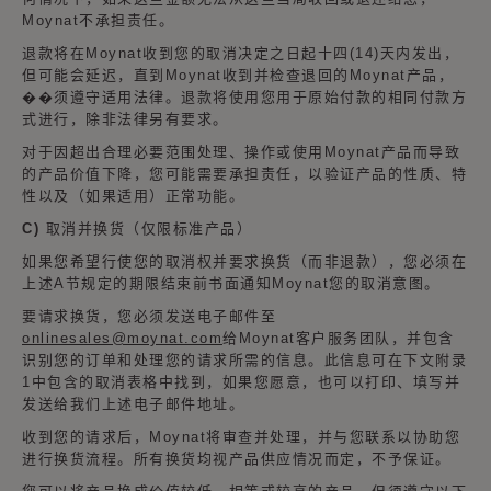
Moynat不承担责任。
退款将在Moynat收到您的取消决定之日起十四(14)天内发出，
但可能会延迟，直到Moynat收到并检查退回的Moynat产品，
��须遵守适用法律。退款将使用您用于原始付款的相同付款方
式进行，除非法律另有要求。
对于因超出合理必要范围处理、操作或使用Moynat产品而导致
的产品价值下降，您可能需要承担责任，以验证产品的性质、特
性以及（如果适用）正常功能。
C) 取消并换货（仅限标准产品）
如果您希望行使您的取消权并要求换货（而非退款），您必须在
上述A节规定的期限结束前书面通知Moynat您的取消意图。
要请求换货，您必须发送电子邮件至
onlinesales@moynat.com
给Moynat客户服务团队，并包含
识别您的订单和处理您的请求所需的信息。此信息可在下文附录
1中包含的取消表格中找到，如果您愿意，也可以打印、填写并
发送给我们上述电子邮件地址。
收到您的请求后，Moynat将审查并处理，并与您联系以协助您
进行换货流程。所有换货均视产品供应情况而定，不予保证。