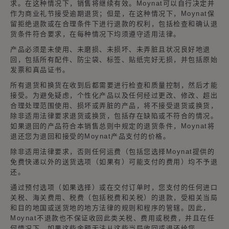
求。在这种情况下，销售将继续有效。Moynat可以自行决定并
作为商业礼节接受逾期退货；但是，在这种情况下，Moynat保
留拒绝退款或在合理条件下进行退款的权利，包括检查和确认退
货条件符合要求，在每种情况下均须遵守适用法律。
产品必须是未使用、未磨损、未损坏、未弄脏且状况良好地退
回，包括所有配件、防尘袋、标签、贴纸完好无损，并包括原始
发票和真品证书。
所有退货和换货在收到后都需要进行检查和质量控制，然后才能
接受。为避免疑虑，个性化产品以及任何经过更改、修改、超出
合理处理范围使用、损坏或弄脏的产品，将不接受退货或换货，
除非适用法律要求退货或换货，包括存在缺陷或不符合的情况。
如果退回的产品符合本销售总则中规定的退货条件，Moynat将
退还您为退回和接受的Moynat产品支付的价格。
除非适用法律要求，否则任何运费（包括您选择Moynat提供的
免费快递以外的送货选项（如果有）可能支付的费用）均不予退
还。
通过预付选项（如果选择）或在交付订单时，您支付的任何进口
关税、海关费用、税费（包括税费和关税）的退款，受相关当局
和目的地国或送货地的地方法律的规则和程序的管辖。因此，
Moynat不退款也不保证收回此类关税、费用或税费，并且在任
何情况下，如果这些金额无法从这些当局收回或退还给您，