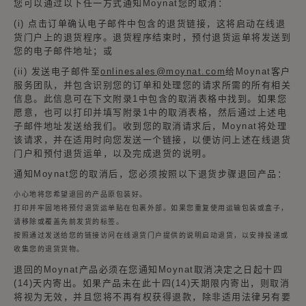
您可以通过以下任一方式通知Moynat您的取消：
(i) 点击订单确认电子邮件中包含的退货链接，这将启动在线退
货门户上的退货程序。退货程序结束时，预付退货运单将发送到
您的电子邮件地址；或
(ii) 发送电子邮件至
onlinesales@moynat.com
给Moynat客户
服务团队，并包含识别您的订单和处理您的请求所需的所有相关
信息。此信息可在下文附录1中包含的取消表格中找到。如果您
愿意，也可以打印并填写附录1中的取消表格，然后通过上述电
子邮件地址发送给我们。收到您的取消请求后，Moynat将处理
该请求，并在适用时向您发送一个链接，以便访问上述在线退货
门户和预付退货运单，以及完成退货的说明。
通知Moynat您的取消后，您必须按照以下退货步骤退回产品：
小心地将您希望退回的产品原包装好。
打印并牢固地将预付退货运单贴在包裹外部。如果您重复使用运输包装或盒子，
请移除或覆盖先前发货的标签。
按照通过发送给您的链接访问在线退货门户提供的说明启动退货，以安排投递或
收集您的退货货物。
退回的Moynat产品必须在您通知Moynat取消决定之日起十四
(14)天内寄出。如果产品未在此十四(14)天期限内寄出，则取消
将视为无效，并且您将不再有权获得退款，除非适用法律另有要