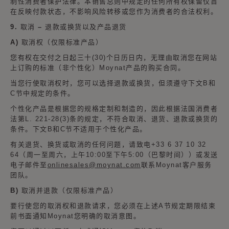
制性消费者保护法律。本销售总则中规定的任何所有权保留仅旨
在反映付款状态，不影响风险转移或您作为消费者的合法权利。
9. 取消 – 退款或换货以及产品退货
A) 取消权（仅限标准产品）
您有权在交付之日起三十(30)个日历日内，无理由取消您在网站
上订购的标准（非个性化）Moynat产品的购买合同。
当您行使取消权时，您可以选择退款或换货，但须遵守下文B和
C节中规定的条件。
个性化产品是根据您的规格定制和制造的，因此根据法国消费者
法第L. 221-28(3)条的规定，不符合取消、退货、退款或换货的
条件。下文B和C节不适用于个性化产品。
有关退货、换货或取消的任何问题，请致电+33 6 37 10 32
64（周一至周六，上午10:00至下午5:00（巴黎时间））或发送
电子邮件至
onlinesales@moynat.com
联系Moynat客户服务
团队。
B) 取消并退款（仅限标准产品）
要行使您的取消权和退款请求，您必须在上述A节规定期限结束
前书面通知Moynat您明确的取消意图。