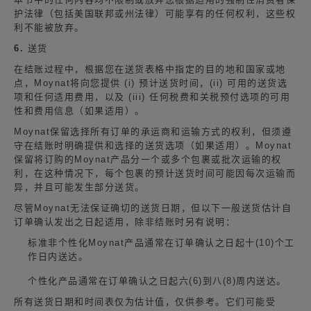
护法律（包括美国联邦或州法律）可能享有的任何权利，这些权
利不能被放弃。
6. 送货
在结账过程中，根据您在送货表格中指定的目的地和国家或地
点，Moynat将向您提供 (i) 预计送货时间，(ii) 可用的送货选
项和任何适用费用，以及 (iii) 任何税费和关税预付选项的可用
性和费用信息（如果适用）。
Moynat保留选择所有订单的承运商和运输方式的权利，但须遵
守在结账时明确提供和选择的送货选项（如果适用）。Moynat
保留将订购的Moynat产品分一个或多个包裹或批次运输的权
利，在这种情况下，每个包裹的预计送货时间可能因每次运输而
异，并且可能发生部分送货。
尽管Moynat无法保证确切的送货日期，但以下一般送货估计自
订单确认发出之日起适用，除非结账时另有说明：
标准非个性化Moynat产品通常在订单确认之日起十(10)个工
作日内送达。
个性化产品通常在订单确认之日起六(6)到八(8)周内送达。
所有送货日期和时间表仅为估计值，仅供参考。它们可能受