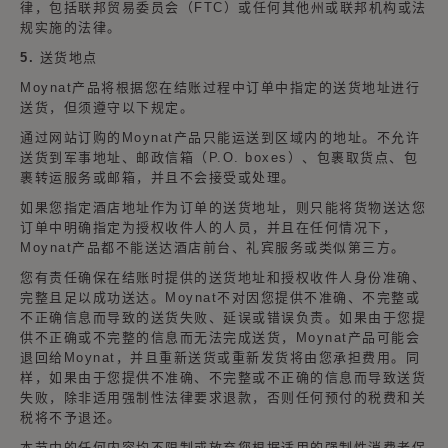
律，包括联邦贸易委员会（FTC）或任何其他州或联邦机构或法
规实施的法律。
5. 送货地点
Moynat产品将根据您在结账过程中订单中指定的送货地址进行
送货，但须遵守以下规定。
通过网站订购的Moynat产品只能运送到区域内的地址。不允许
送货到军事地址、邮政信箱（P.O. boxes）、包裹取货点、包
裹转运服务或邮箱，并且不会接受或处理。
如果您指定酒店地址作为订单的送货地址，则只能将货物送达您
订单中明确指定为授权收件人的人员，并且在任何情况下，
Moynat产品都不能送达酒店前台、礼宾服务或类似第三方。
您有责任确保在结账时提供的送货地址和授权收件人身份准确、
完整且足以成功送达。Moynat不对因您提供不准确、不完整或
不正确信息而导致的送货失败、延误或错误负责。如果由于您提
供不正确或不完整的信息而无法完成送货，Moynat产品可能会
退回给Moynat，并且重新送货或重新发货将由您承担费用。同
样，如果由于您提供不准确、不完整或不正确的信息而导致送货
失败，除非适用强制性法律要求退款，否则任何预付的税费和关
税将不予退还。
本节中的任何内容均不限制或放弃您根据适用的强制性消费者保