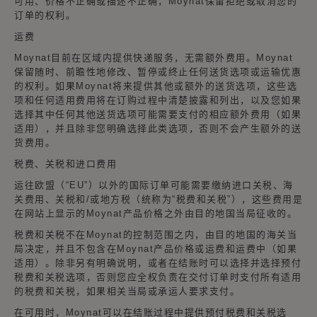
可用、价格不正确或描述不正确，Moynat保留拒绝或取消您的
订单的权利。
运费
Moynat目前在区域内提供快递服务，无需额外费用。Moynat
保留随时、前瞻性地修改、暂停或终止任何送货选项或运输优惠
的权利。如果Moynat将来提供其他或额外的送货选项，这些选
项和任何适用费用将在订购过程中清楚披露和列出，以及您如果
选择其中任何其他送货选项可能需要支付的相应额外费用（如果
适用），并且除非您明确选择此类选项，否则不会产生额外的送
货费用。
税费、关税和进口费用
运往欧盟（“EU”）以外的国际订单可能需要缴纳进口关税、海
关费用、关税和/或地方税（统称为“税费和关税”），这些费用是
在网站上显示的Moynat产品价格之外由目的地国当局征收的。
税费和关税不在Moynat的控制范围之内，由目的地国的海关当
局决定，并且不包含在Moynat产品价格或运费和运费中（如果
适用）。除非另有明确说明，或者在结账时可以选择并选择预付
税费和关税选项，否则您应全权负责在交付订单时支付所有适用
的税费和关税，如果相关当局或承运人要求支付。
在可用时，Moynat可以在结账过程中提供预付税费和关税选