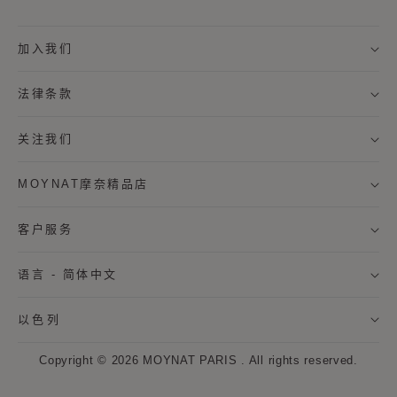
称谓
加入我们
名字
法律条款
姓氏
关注我们
MOYNAT摩奈精品店
我希望通过邮件接收来自MOYNAT摩奈的新闻资讯，及个
性化定制服务信息。
客户服务
* 订阅
语言 - 简体中文
取消
以色列
点击“注册”按钮即表示我同意MOYNAT摩奈使用我的个人数据，并通过电
子邮件向我发送MOYNAT摩奈的最新资讯和优惠信息。同时，MOYNAT
Copyright © 2026
MOYNAT PARIS
.
All rights reserved.
摩奈将使用网页标签来衡量我与这些通讯的互动。如果我改变主意，可以
随时按照每封通信中提供的取消订阅提示来撤回我的同意。如果您希望了
解更多关于数据处理和权利的信息，
请参阅我们的隐私政策和网站浏览信