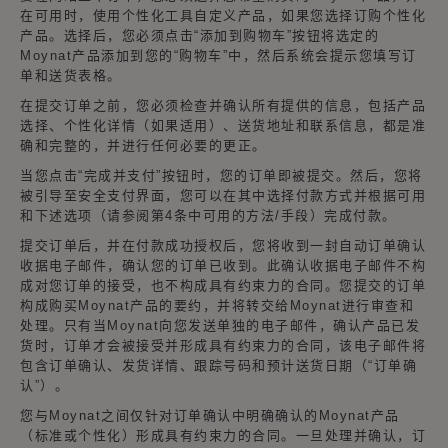
在可用时，使用个性化工具自定义产品，如果您选择订购个性化
产品。选择后，您必须点击“添加到购物车”按钮将选定的
Moynat产品添加到您的“购物车”中，然后系统会提示您填写订
单和送货表格。
在提交订单之前，您必须检查并确认所有提供的信息，包括产品
选择、个性化详情（如果适用）、送货地址和联系信息，都是准
确和完整的，并进行任何必要的更正。
当您点击“完成并支付”按钮时，您的订单即被提交。然后，您将
被引导至安全支付界面，您可以在其中选择付款方式并根据可用
和下述选项（请参阅第4条中可用的方法/手段）完成付款。
提交订单后，并在付款成功授权后，您将收到一封自动订单确认
收据电子邮件，确认您的订单已收到。此确认收据电子邮件不构
成对您订单的接受，也不构成具有约束力的合同。您提交的订单
构成购买Moynat产品的要约，并将转交给Moynat进行审查和
处理。只有当Moynat向您发送单独的电子邮件，确认产品已发
货时，订单才会被接受并形成具有约束力的合同，该电子邮件将
包含订单确认、发货详情、跟踪号码和预计送货日期（“订单确
认”）。
您与Moynat之间仅针对订单确认中明确确认的Moynat产品
（标准或个性化）形成具有约束力的合同。一旦处理并确认，订