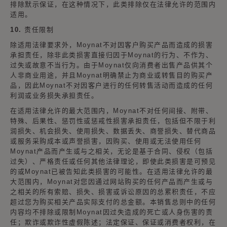
排除默示保证，在这种情况下，此类排除仅在法律允许的范围内
适用。
10. 责任限制
除适用法律要求外，Moynat不对因客户购买产品而造成的损害
承担责任，除非此类损害直接归因于Moynat的行为、不作为、
过失或故意不当行为。由于Moynat仅向消费者出售产品供其个
人非商业用途，并且Moynat明确禁止为商业或转售目的购买产
品，因此Moynat不对因客户进行的任何转售活动而造成的任何
利润或业务损失承担责任。
在适用法律允许的最大范围内，Moynat不对任何间接、附带、
特殊、后果性、惩罚性或惩戒性损害承担责任，包括但不限于利
润损失、机会损失、使用损失、数据丢失、商誉损失、替代商品
或服务采购成本或声誉损害，因购买、使用或无法使用任何
Moynat产品而产生或与之相关，无论是基于合同、侵权（包括
过失）、严格责任或任何其他法律理论，即使此类损害是可预见
的或Moynat已被告知此类损害的可能性。在适用法律允许的最
大范围内，Moynat对您因通过网站购买的任何产品而产生或与
之相关的所有索赔、损失、损害或诉讼原因的总累积责任，不应
超过您为购买相关产品实际支付的总金额。本销售总则中的任何
内容均不排除或限制Moynat因过失造成的死亡或人身伤害的责
任；欺诈或欺诈性虚假陈述；法定保证、保证或消费者权利，在