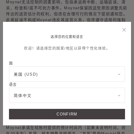
Moynat无法控制的因素影响，包括承运商中断、运输延误、清
关、检查和/或不可抗力事件。Moynat保留因这些原因调整先前
传达的送货估计的权利，但须在合理可行的情况下提前通知您。
此类延误不构成Moynat违反其送货义务，但须遵守适用的强制
性消费者保护法律。
送货将按照您订单中指定���地址和授权收件人进行，但须遵
选择您的位置和语言
守上文第5条规定的条件。送货时可能需要签名，并且产品只交
付给订单和送货表格中指定为授权收件人的人员。
欢迎！请选择您的国家/地区以获得个性化体验。
您承认并同意，任何在您订单中提供的送货地址接受Moynat产
品送货的人员均被视为您授权代表您接收货物。
国
您应在收货时检查货物是否正确。如果Moynat产品交付时您的
美国 (USD)
订单存在任何差异，您应尽可能在送货单上手写记录潜在差异的
性质（例如，包裹已打开、产品已损坏等），并签名。如果产品
语言
不符合您的订单或您不满意，您可以根据下述条款和条件退货、
更换或要求退款。
简体中文
7. 送货和运输问题
运输问题
CONFIRM
根据联邦贸易委员会关于邮件、互联网或电话订购商品的规定，
Moynat承诺在结账时提供的预计时间内（如果未说明时间，则
在30天内）发货。就本销售总则而言，“发货”是指Moynat将产