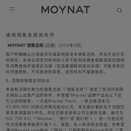
跳到内容
MOYNAT PARIS
mobile_menu
KASING LUNG COLLECTION
DUO BB
OUR HISTORY
英语
通用销售条款和条件
PURPLE CANVAS M
MIGNON
THE ATELIER
法语
MOYNAT
销售总则
[日期：2026年3月]
客户明确确认已阅读并无保留地接受本销售总则，然后才进行任
GABRIELLE
简体中文
何购买。本协议规定的权利和义务不影响消费者根据适用的强制
性消费者保护或保证法律（包括美国联邦或州法律）可能享有的
任何强制性、不可放弃的条款，这些权利不能被放弃。
1. 范围和销售总则协议
本具有法律约束力的销售总则（“销售总则”）规定了您访问和购
买网站上出售产品的条件，并管辖“Moynat”品牌产品在以下双
方之间的销售：一方是Moynat Paris，一家注册资本为
63,000,000.00欧元的简化股份公司，其注册办事处位于法国巴
黎圣奥诺雷街348号，并在巴黎贸易和公司注册处注册，编号为
501 729 511（“Moynat”、“我们”或“我们的”）；另一方是任何
作为消费者单独用于其个人、家庭、私人和非商业用途，并希望
通过Moynat.com网站（“网站”）订购和购买Moynat产品（“客