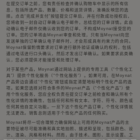
在提交订单之前，您有责任检查并确认购物车中显示的所有信
息，包括所选产品、数量、价格和送货详情，准确反映您的选
择。点击“完成并支付”按钮提交订单后，并在付款成功授权后，
您将收到一封自动订单确认电子邮件，总结您的订单详情。此自
动确认电子邮件仅确认收到您的订单，不构成Moynat接受您的
订单。您的订单将由Moynat审查和处理，只有当Moynat向您
发送单独的订单确认电子邮件时，才会形成具有约束力的合同。
Moynat保留酌情要求对订单进行额外验证或确认的权利，包括
通过电话进行口头确认，然后才发出订单确认。如果要求此类确
认，您必须提供才能接受和处理订单。
对于某些产品，Moynat通过网站上提供的专用工具（“个性化工
具”）提供个性化服务（“个性化服务”）。如果可用，在Moynat
产品旁边会通过“个性化”按钮或指定清楚地标明个性化产品的选
项。如果您选择对符合条件的Moynat产品（“个性化产品”）使
用个性化服务，您应全权负责在提交订单之前检查和确认所有个
性化详情的准确性，包括任何和所有文本、字符、符号、颜色或
任何其他自定义功能。一旦下达个性化产品订单，个性化详情就
无法更改。销售总则适用于个性化产品的任何购买。
Moynat将尽一切合理努力确保网站上可用的Moynat产品的主
要特征被尽可能准确和真实地拍照、描述和呈现，包括颜色、设
计、渲染、风格和材料。然而，由于技术、图形、显示设置、工