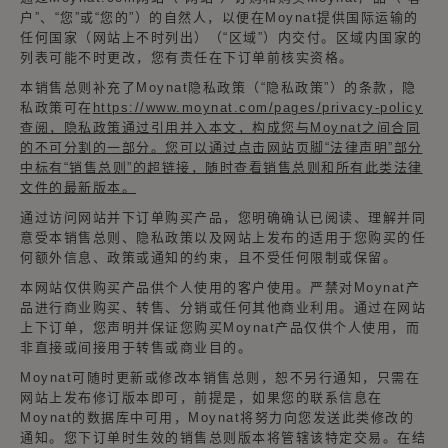
户”、“您”或“您的”）的自然人，以便在Moynat提供国际运输的
任何国家（网站上不时列出）（“区域”）内交付。区域内国家的
列表可能不时更改，您有责任在下订单前核实资格。
本销售总则补充了Moynat隐私政策（“隐私政策”）的条款，隐
私政策可在
https://www.moynat.com/pages/privacy-policy
查阅，隐私政策通过引用并入本文，构成您与Moynat之间合同
的不可分割的一部分。您可以通过点击网站页脚“法律声明”部分
中标有“销售总则”的超链接，随时查看销售总则和所有此类法律
文件的最新版本。
通过访问网站并下订单购买产品，您明确确认已阅读、理解并同
意受本销售总则、隐私政策以及网站上发布的适用于您购买的任
何额外信息、政策或通知的约束，且不受任何限制或保留。
本网站仅供购买产品供个人使用的客户使用。严禁对Moynat产
品进行商业购买、转售、分销或任何其他商业利用。通过在网站
上下订单，您声明并保证您购买Moynat产品仅供个人使用，而
非直接或间接用于转售或商业目的。
Moynat可随时更新或修改本销售总则，恕不另行通知，只需在
网站上发布修订版本即可，前提是，如果您的联系信息在
Moynat的数据库中可用，Moynat将努力向您发送此类修改的
通知。您下订单时生效的销售总则版本将管辖该特定交易。在结