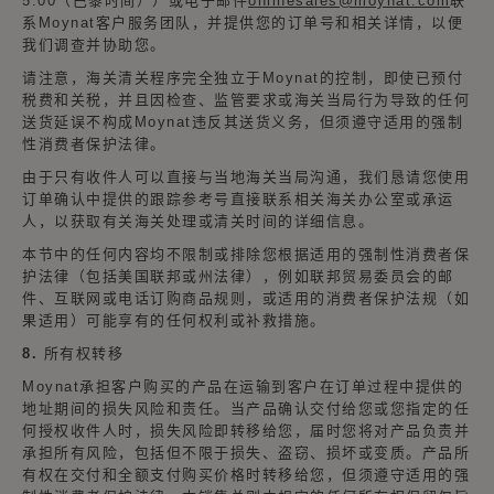
5:00（巴黎时间））或电子邮件
onlinesales@moynat.com
联
系Moynat客户服务团队，并提供您的订单号和相关详情，以便
我们调查并协助您。
请注意，海关清关程序完全独立于Moynat的控制，即使已预付
税费和关税，并且因检查、监管要求或海关当局行为导致的任何
送货延误不构成Moynat违反其送货义务，但须遵守适用的强制
性消费者保护法律。
由于只有收件人可以直接与当地海关当局沟通，我们恳请您使用
订单确认中提供的跟踪参考号直接联系相关海关办公室或承运
人，以获取有关海关处理或清关时间的详细信息。
本节中的任何内容均不限制或排除您根据适用的强制性消费者保
护法律（包括美国联邦或州法律），例如联邦贸易委员会的邮
件、互联网或电话订购商品规则，或适用的消费者保护法规（如
果适用）可能享有的任何权利或补救措施。
8. 所有权转移
Moynat承担客户购买的产品在运输到客户在订单过程中提供的
地址期间的损失风险和责任。当产品确认交付给您或您指定的任
何授权收件人时，损失风险即转移给您，届时您将对产品负责并
承担所有风险，包括但不限于损失、盗窃、损坏或变质。产品所
有权在交付和全额支付购买价格时转移给您，但须遵守适用的强