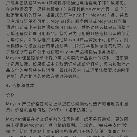
户服务团队或Moynat顾问将尽快通过电话或电子邮件通知您。
在这种情况下，您将有机会 (i) 选择其他Moynat产品，或 (ii)
取消受影响的订单。如果您的订单包含多个Moynat产品，并且
只有部分订单不可用，Moynat客户服务团队或Moynat顾问将
通过电话或电子邮件通知您可用商品，并协助您选择是取消整个
订单还是仅处理可用商品。您将只为可用的且您选择保留的部分
订单付费。如果您选择用其他Moynat产品替换不可用产品，则
替换购买将被视为新的单独订单，并将受本销售总则的约束。为
了确保所有客户公平地获取Moynat产品和提供服务质量，
Moynat保留限制单个客户可以购买的产品数量的权利，但须遵
守适用法律。如果根据本节取消订单或部分订单，您为被取消产
品支付的金额将在取消后十四(14)天内（或适用法律要求的时间
更早）通过相同的付款方式退还给您。
4. 价格和付款
价格
Moynat产品价格在网站上以您在访问网站时选择的当地货币显
示。价格包含增值税（VAT）（如果适用）。
Moynat保留在提交订单前的任何时间，恕不另行通知，更改网
站上提供的Moynat产品价格的权利。当您点击“完成并支付”按
钮时，结账时网站上显示的价格将适用于您的订单。如果产品不