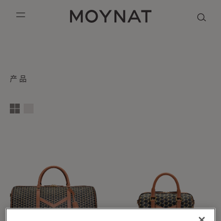
跳到内容
MOYNAT PARIS
mobile_menu
KASING LUNG COLLECTION
DUO BB
OUR HISTORY
英语
PURPLE CANVAS M
MIGNON
THE ATELIER
法语
收
产品
藏:
GABRIELLE
简体中文
1
2
3
4
column
s