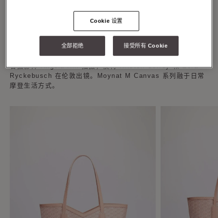
M 系列是对品牌经典老花图案的最新诠释，是品牌的经典传承
Cookie 设置
与现代创新的融合之作。该系列现在推出全新粉色款系列。
品牌标志性的包型被全新演绎，包括小号、中号和大号托特包、
全部拒绝
接受所有 Cookie
迷你 48 h包袋、水桶包、日常手拿包和小皮具。粉色 M 系列在
全球所有 Moynat 精品店均有售。粉色 M 系列的视觉大片由著
名摄影师 Angela Hill 拍摄，模特 Kristen Coffey 和 Zora
Ryckebusch 在伦敦出镜。Moynat M Canvas 系列融于日常
摩登生活方式。