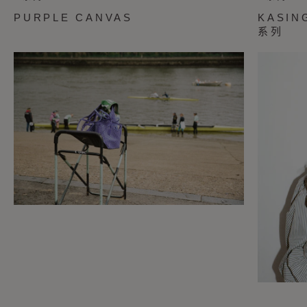
PURPLE CANVAS
KASIN
系列