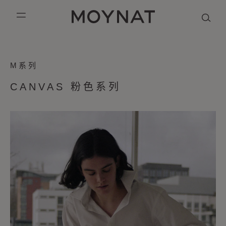
跳到内容
MOYNAT PARIS
mobile_menu
CANVAS 粉
KASING LUNG COLLECTION
DUO BB
OUR HISTORY
英语
M系列
色
PURPLE CANVAS M
MIGNON
THE ATELIER
法语
系
CANVAS 粉色系列
列
GABRIELLE
简体中文