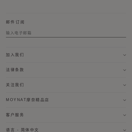
邮件订阅
称谓
加入我们
名字
法律条款
姓氏
关注我们
MOYNAT摩奈精品店
我希望通过邮件接收来自MOYNAT摩奈的新闻资讯，及个
性化定制服务信息。
客户服务
* 订阅
语言 - 简体中文