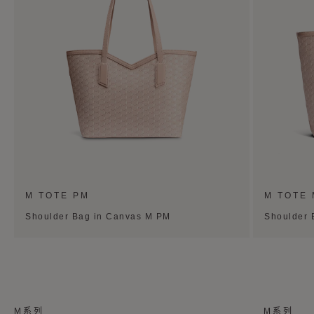
M TOTE PM
M TOTE
Shoulder Bag in Canvas M PM
Shoulder 
M系列
M系列