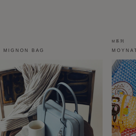
M系列
E MIGNON BAG
MOYNA