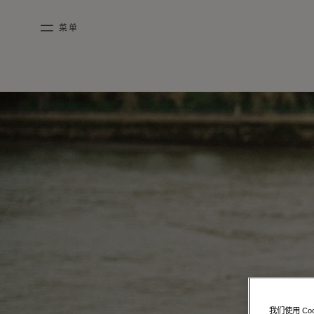
跳到内容
菜单
mobile_menu
PURPLE
KASING LUNG COLLECTION
DUO BB
OUR HISTORY
英语
CANVAS
PURPLE CANVAS M
MIGNON
THE ATELIER
法语
GABRIELLE
简体中文
我们使用 C