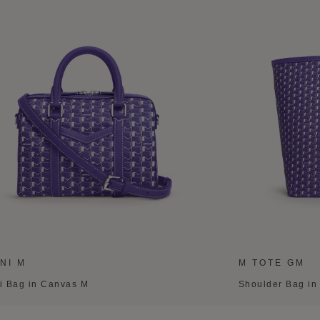
NI M
M TOTE GM
i Bag in Canvas M
Shoulder Bag i