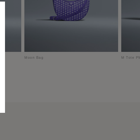
Moon Bag
M Tote P