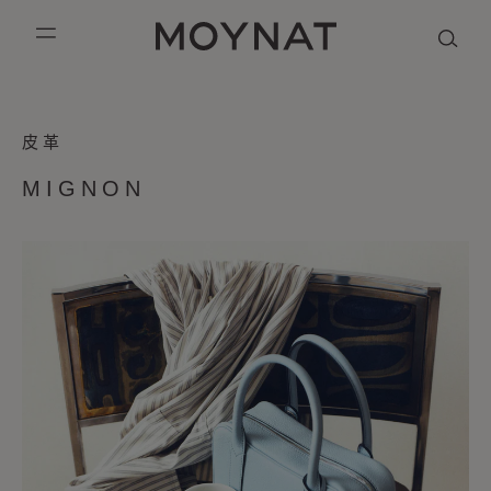
跳到内容
MOYNAT PARIS
mobile_menu
THE
KASING LUNG COLLECTION
DUO BB
OUR HISTORY
英语
皮革
MIGNON
PURPLE CANVAS M
MIGNON
THE ATELIER
法语
BAG
MIGNON
GABRIELLE
简体中文