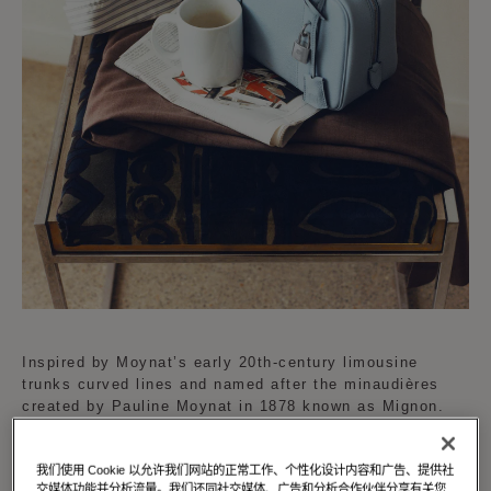
Inspired by Moynat’s early 20th-century limousine
trunks curved lines and named after the minaudières
created by Pauline Moynat in 1878 known as Mignon.
The Mignon is available in a curated palette of vibrant
我们使用 Cookie 以允许我们网站的正常工作、个性化设计内容和广告、提供社
shades reflecting Moynat's dedication to creativity and
交媒体功能并分析流量。我们还同社交媒体、广告和分析合作伙伴分享有关您