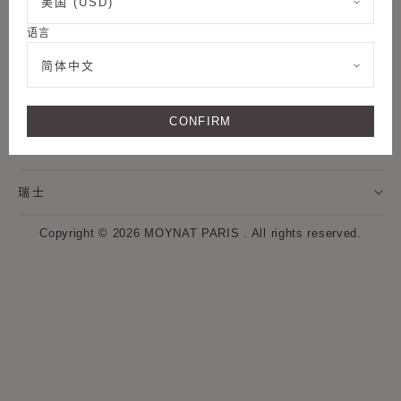
美国 (USD)
姓氏
关注我们
语言
MOYNAT摩奈精品店
我希望通过邮件接收来自MOYNAT摩奈的新闻资讯，及个
简体中文
性化定制服务信息。
客户服务
CONFIRM
* 订阅
语言 - 简体中文
取消
瑞士
点击“注册”按钮即表示我同意MOYNAT摩奈使用我的个人数据，并通过电
子邮件向我发送MOYNAT摩奈的最新资讯和优惠信息。同时，MOYNAT
Copyright © 2026
MOYNAT PARIS
.
All rights reserved.
摩奈将使用网页标签来衡量我与这些通讯的互动。如果我改变主意，可以
随时按照每封通信中提供的取消订阅提示来撤回我的同意。如果您希望了
解更多关于数据处理和权利的信息，
请参阅我们的隐私政策和网站浏览信
息数据使用声明。
.