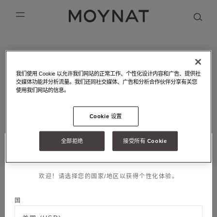
跳到内容
MOYNAT PARIS
mobile_menu
KASING LUNG COLLECTION
DUO BB
OUR HISTORY
英语
MOYNAT - 工坊 - 皮革镶嵌
PURPLE CANVAS M
MIGNON
THE ATELIER
法语
我们使用 Cookie 以允许我们网站的正常工作、个性化设计内容和广告、提供社
皮革镶嵌工艺是MOYNAT摩奈的标志性手工工艺
交媒体功能并分析流量。我们还同社交媒体、广告和分析合作伙伴分享有关您
GABRIELLE
简体中文
使用我们网站的信息。
Cookie 设置
邮件订阅
全部拒绝
接受所有 Cookie
称谓
选择您的位置和语言
加入我们
欢迎！请选择您的国家/地区以获得个性化体验。
名字
法律条款
国