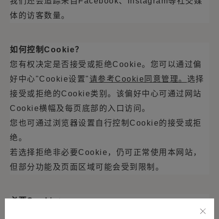
我们还会追踪来自
Facebook
、
Instagram
等社交媒
体的访客数量。
如何控制
Cookie
？
您有权决定是否接受或拒绝
Cookie
。您可以通过偏
好中心
"Cookie
设置
"
请参考
Cookie
同意管理。
选择
接受或拒绝的
Cookie
类别。该偏好中心可通过网站
Cookie
横幅及每页底部的入口访问。
您也可通过浏览器设置自行控制
Cookie
的接受或拒
绝。
若选择拒绝非必要
Cookie
，仍可正常使用本网站，
但部分功能及页面区域可能会受到限制。
必要
Cookie
：
这类
Cookie
是保障网站基础服务（如访问安全区