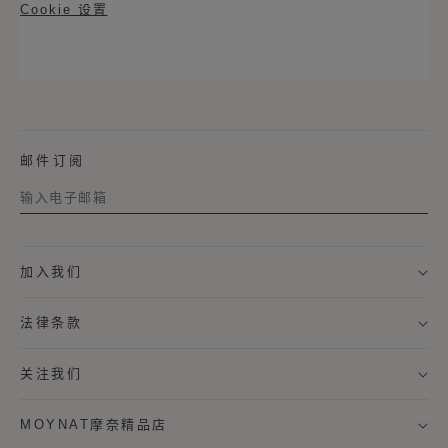
Cookie 设置
邮件订阅
称谓
加入我们
名字
法律条款
姓氏
关注我们
MOYNAT摩奈精品店
我希望通过邮件接收来自MOYNAT摩奈的新闻资讯，及个
性化定制服务信息。