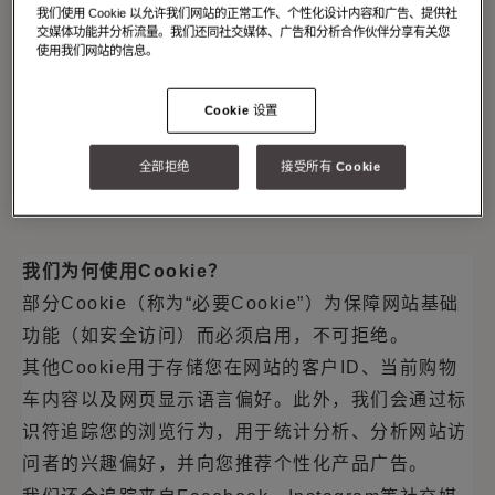
我们使用 Cookie 以允许我们网站的正常工作、个性化设计内容和广告、提供社
确保网站正常运行、优化服务并提供统计信息。
交媒体功能并分析流量。我们还同社交媒体、广告和分析合作伙伴分享有关您
使用我们网站的信息。
自有
Cookie
：由网站所有者（此处为
Moynat
Paris
）设置的
Cookie
。
Cookie 设置
第三方
Cookie
：由非网站所有者设置的
Cookie
，用
于提供第三方内容或功能（例如广告、视频、分析服
全部拒绝
接受所有 Cookie
务）。
我们为何使用
Cookie
？
部分
Cookie
（称为
“
必要
Cookie”
）为保障网站基础
功能（如安全访问）而必须启用，不可拒绝。
其他
Cookie
用于存储您在网站的客户
ID
、当前购物
车内容以及网页显示语言偏好。此外，我们会通过标
识符追踪您的浏览行为，用于统计分析、分析网站访
问者的兴趣偏好，并向您推荐个性化产品广告。