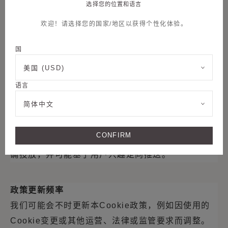
选择您的位置和语言
域）正常运行所必需的，用户无法拒绝启用。
欢迎！请选择您的国家/地区以获得个性化体验。
分析与个性化
Cookie
：
国
此类
Cookie
汇总信息用于分析网站使用情况、营销
美国 (USD)
活动效果，或为用户提供个性化网站体验。
语言
简体中文
广告
Cookie
：
此类
Cookie
使广告内容更贴合用户需求，主要功能
CONFIRM
包括：提高广告相关性，避免重复展示，确保广告正
确投放，并可能基于用户兴趣定向推送。
政策更新频率
我们可能会不时更新本
Cookie
政策，例如因使用的
Cookie
变更或其他运营、法律或监管要求而调整。