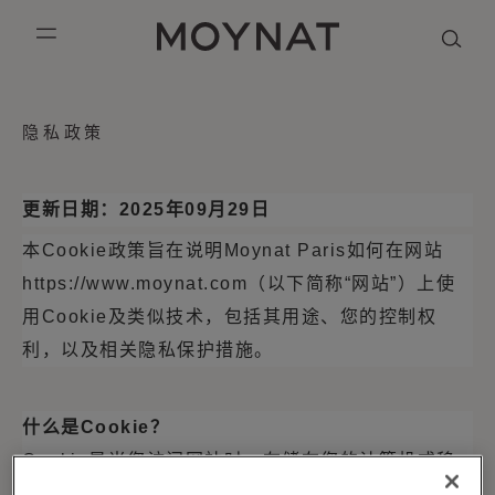
跳到内容
MOYNAT PARIS
mobile_menu
KASING LUNG COLLECTION
DUO BB
OUR HISTORY
英语
隐私政策
PURPLE CANVAS M
MIGNON
THE ATELIER
法语
GABRIELLE
简体中文
更新日期：
2025
年
09
月
29
日
本
Cookie
政策旨在说明
Moynat Paris
如何在网站
https://www.moynat.com
（以下简称
“
网站
”
）上使
用
Cookie
及类似技术，包括其用途、您的控制权
利，以及相关隐私保护措施。
什么是
Cookie
？
Cookie
是当您访问网站时，存储在您的计算机或移
动设备上的小型数据文件。网站所有者通过
Cookie