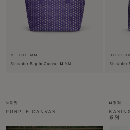
M TOTE MM
HOBO B
Shoulder Bag in Canvas M MM
Shoulder 
M系列
M系列
PURPLE CANVAS
KASIN
系列