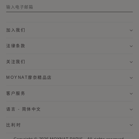
称谓
加入我们
名字
法律条款
姓氏
关注我们
MOYNAT摩奈精品店
我希望通过邮件接收来自MOYNAT摩奈的新闻资讯，及个
性化定制服务信息。
客户服务
* 订阅
语言 - 简体中文
取消
比利时
点击“注册”按钮即表示我同意MOYNAT摩奈使用我的个人数据，并通过电
子邮件向我发送MOYNAT摩奈的最新资讯和优惠信息。同时，MOYNAT