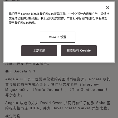
M 系列
紫色帆布 M
我们使用 Cookie 以允许我们网站的正常工作、个性化设计内容和广告、提供社
交媒体功能并分析流量。我们还同社交媒体、广告和分析合作伙伴分享有关您
M 系列是这款档案字母组合的最新表达，融合了品牌传统传承
使用我们网站的信息。
和对当代创新的持续承诺。该系列现已推出紫色款。
品牌标志性的包袋造型得到了重新构想；托特包有小号、中号和
Cookie 设置
大号，以及霍博包、月亮包、迷你购物袋、日常小袋和小型皮革
制品。紫色 M 系列在全球所有 Moynat 精品店有售。
全部拒绝
接受所有 Cookie
紫色 M 系列的视觉效果由著名摄影师 Angela Hill 掌镜，模特
Katherine Vinten 在伦敦出镜。该系列突出了 Moynat 帆布的
精髓，并专注于日常奢华。
关于 Angela Hill
Angela Hill 是一位常驻伦敦的英国时尚摄影师。Angela 以其
非传统的拍摄方式而闻名，其作品曾发表在《Interview
Magazine》、《Marfa Journal》、《The Gentlewoman》
等杂志上。
Angela 与她的丈夫 David Owen 共同拥有位于伦敦 Soho 区
的标志性书店 IDEA，并为 Dover Street Market 策划书籍。
视觉鸣谢