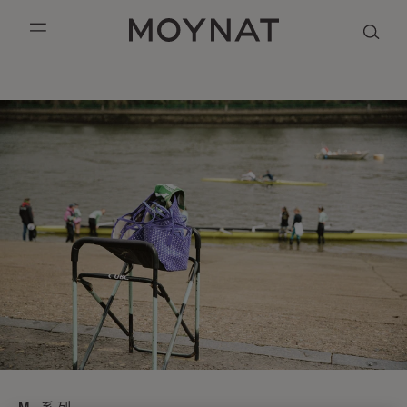
跳到内容
MOYNAT PARIS
mobile_menu
PURPLE
KASING LUNG COLLECTION
DUO BB
OUR HISTORY
英语
CANVAS
PURPLE CANVAS M
MIGNON
THE ATELIER
法语
GABRIELLE
简体中文