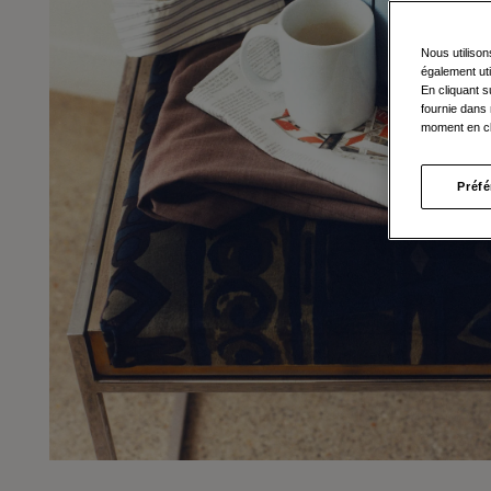
Nous utilison
également uti
En cliquant s
fournie dans 
moment en cl
Préf