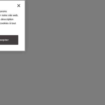
ouvons
N
r notre site web.
 description
cookies à tout
cepter