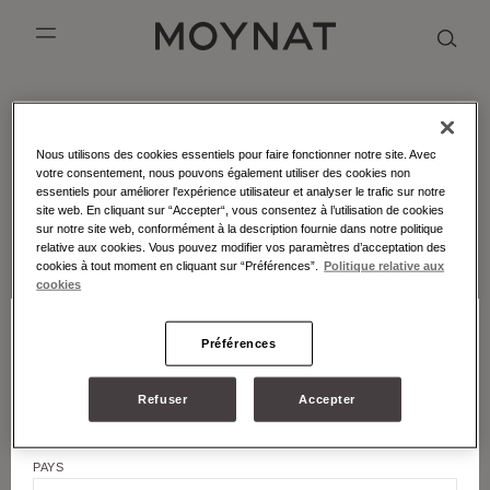
PASSER AU CONTENU
MOYNAT PARIS
mobile_menu
KASING LUNG COLLECTION
DUO BB
OUR HISTORY
ANGLAIS
MOYNAT - ATELIER - LA MARQUETERIE
DE CUIR
Nous utilisons des cookies essentiels pour faire fonctionner notre site. Avec
PURPLE CANVAS M
MIGNON
THE ATELIER
FRANÇAIS
votre consentement, nous pouvons également utiliser des cookies non
La marqueterie de cuir est une technique emblématique de
essentiels pour améliorer l'expérience utilisateur et analyser le trafic sur notre
GABRIELLE
CHINOIS (SIMPLIFIÉ)
site web. En cliquant sur “Accepter“, vous consentez à l’utilisation de cookies
la Maison Moynat.
sur notre site web, conformément à la description fournie dans notre politique
relative aux cookies. Vous pouvez modifier vos paramètres d’acceptation des
cookies à tout moment en cliquant sur “Préférences”.
Politique relative aux
cookies
RECEVEZ NOS NEWSLETTERS
Préférences
CHOISISSEZ VOTRE PAYS ET VOTRE LANGUE
Bienvenue ! Veuillez sélectionner votre pays pour
Titre
Refuser
Accepter
personnaliser votre expérience.
NOUS REJOINDRE
PAYS
Prénom