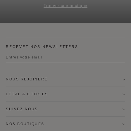
Trouver une boutique
RECEVEZ NOS NEWSLETTERS
Titre
NOUS REJOINDRE
Prénom
LÉGAL & COOKIES
Nom
SUIVEZ-NOUS
NOS BOUTIQUES
Je souhaite être contacté par courrier pour recevoir la
newsletter Moynat, les informations personalisées sur