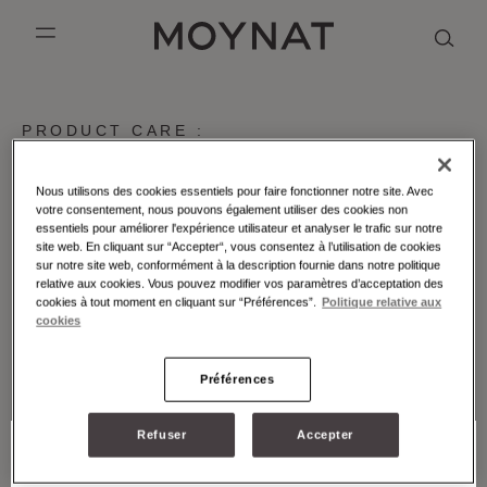
PASSER AU CONTENU
MOYNAT PARIS
mobile_menu
KASING LUNG COLLECTION
DUO BB
OUR HISTORY
ANGLAIS
PRODUCT CARE :
MATERIALS_TAURILLONBLUSHPOLYESTER
PURPLE CANVAS M
MIGNON
THE ATELIER
FRANÇAIS
Afin de préserver la beauté et la qualité de votre sac
Nous utilisons des cookies essentiels pour faire fonctionner notre site. Avec
GABRIELLE
CHINOIS (SIMPLIFIÉ)
votre consentement, nous pouvons également utiliser des cookies non
Moynat, Moynat Paris recommande de le manier avec
essentiels pour améliorer l'expérience utilisateur et analyser le trafic sur notre
précaution. Après chaque utilisation, rangez le sac dans
site web. En cliquant sur “Accepter“, vous consentez à l’utilisation de cookies
son pochon dans un endroit sec à l'abri de la lumière et à
sur notre site web, conformément à la description fournie dans notre politique
une température moyenne, en évitant de le plier.
relative aux cookies. Vous pouvez modifier vos paramètres d’acceptation des
cookies à tout moment en cliquant sur “Préférences”.
Politique relative aux
Pour nettoyer les parties en textile, utiliser un chiffon
cookies
doux, légèrement imbibé d’eau savonneuse (savon
naturel), en évitant soigneusement les parties en cuir. Ne
pas laver en machine.
Préférences
Evitez tous contact avec la crème, gel antibactérien,
maquillage, parfum et encres. Evitez une exposition au
Refuser
Accepter
soleil et à la chaleur.
CHOISISSEZ VOTRE PAYS ET VOTRE LANGUE
Pour toute assistance, notre service client sera ravi de