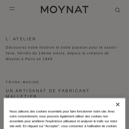
PASSER AU CONTENU
MOYNAT PARIS
mobile_menu
KASING LUNG COLLECTION
DUO BB
OUR HISTORY
ANGLAIS
L' ATELIER
PURPLE CANVAS M
MIGNON
THE ATELIER
FRANÇAIS
Découvrez notre histoire et notre passion pour le savoir-
faire, hérités du 19ème siècle, depuis la création de
GABRIELLE
CHINOIS (SIMPLIFIÉ)
Moynat à Paris en 1849.
TRUNK-MAKING
UN ARTISANAT DE FABRICANT
MALLETIER
Nous utilisons des cookies essentiels pour faire fonctionner notre site. Avec
votre consentement, nous pouvons également utiliser des cookies non
essentiels pour améliorer l'expérience utilisateur et analyser le trafic sur notre
site web. En cliquant sur “Accepter“, vous consentez à l’utilisation de cookies