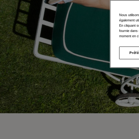
Nous utilison
également uti
En cliquant s
fournie dans 
moment en cl
Préf