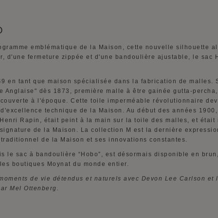
O
ogramme emblématique de la Maison, cette nouvelle silhouette alli
r, d'une fermeture zippée et d'une bandoulière ajustable, le sac 
.
9 en tant que maison spécialisée dans la fabrication de malles. 
le Anglaise" dès 1873, première malle à être gainée gutta-perch
ouverte à l'époque. Cette toile imperméable révolutionnaire devi
t d'excellence technique de la Maison. Au début des années 190
enri Rapin, était peint à la main sur la toile des malles, et éta
signature de la Maison. La collection M est la dernière expres
e traditionnel de la Maison et ses innovations constantes.
is le sac à bandoulière “Hobo”, est désormais disponible en brun, 
 les boutiques Moynat du monde entier.
s moments de vie détendus et naturels avec Devon Lee Carlson et 
par Mel Ottenberg.