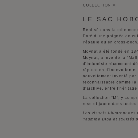
COLLECTION M
LE SAC HOB
Réalisé dans la toile mon
Doté d'une poignée en cui
l'épaule ou en cross-body
Moynat a été fondé en 184
Moynat, a inventé la "Mal
d'Indonésie récemment déc
réputation d'innovation e
nouvellement inventé par H
reconnaissable comme la 
d'archive, entre l'héritag
La collection “M”, y compr
rose et jaune dans toutes
Les visuels illustrent de
Yasmine Diba et stylisés 