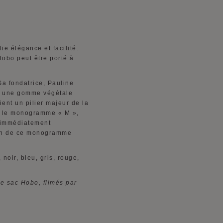
e élégance et facilité.
Hobo peut être porté à
Sa fondatrice, Pauline
a, une gomme végétale
ent un pilier majeur de la
0, le monogramme « M »,
it immédiatement
sion de ce monogramme
noir, bleu, gris, rouge,
le sac Hobo, filmés par