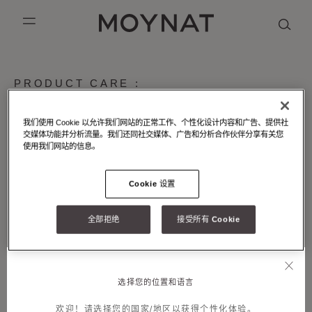
跳到内容
MOYNAT PARIS
mobile_menu
KASING LUNG COLLECTION
DUO BB
OUR HISTORY
英语
PRODUCT CARE :
MATERIALS_VEAUCARATPOLYESTER
PURPLE CANVAS M
MIGNON
THE ATELIER
法语
为使您的MOYNAT摩奈手袋历久弥新，摩奈建议您请于日常妥善
我们使用 Cookie 以允许我们网站的正常工作、个性化设计内容和广告、提供社
GABRIELLE
简体中文
存放。日常请将其置于原装防尘袋中，不要折叠，存放于干燥避
交媒体功能并分析流量。我们还同社交媒体、广告和分析合作伙伴分享有关您
使用我们网站的信息。
光处。
如需清洁织物部分，请用软布沾少许皂水（天然皂）擦拭，务必
Cookie 设置
小心避开皮革部分。如包身有顽固污渍痕迹，切勿进行任何形式
的机洗（洗衣机）。
全部拒绝
接受所有 Cookie
请避免手袋沾染面霜、抗菌凝胶、化妆品、香水和墨水等，因其
会在织物和内衬上留下不可复原的痕迹。请避免使您的手袋长时
间直接暴露于强光和高热环境中。
如需帮助，MOYNAT摩奈客户服务团队随时乐意为您效劳。您可
选择您的位置和语言
通过
联络表格
或精
品店与
我们联系。
欢迎！请选择您的国家/地区以获得个性化体验。