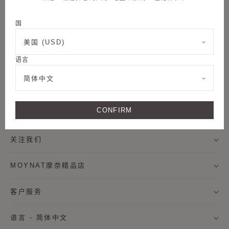
国
邮件订阅
美国 (USD)
语言
称谓
简体中文
加入我们
名字
CONFIRM
法律条款
姓氏
关注我们
MOYNAT摩奈精品店
我希望通过邮件接收来自MOYNAT摩奈的新闻资讯，及个
性化定制服务信息。
客户服务
* 订阅
语言 - 简体中文