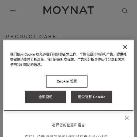
跳到内容
MOYNAT PARIS
mobile_menu
KASING LUNG COLLECTION
DUO BB
OUR HISTORY
英语
PRODUCT CARE :
MATERIALS_VEAUBOX
PURPLE CANVAS M
MIGNON
THE ATELIER
法语
Box皮革拥有独特的"liégé"纹理，是兼具耐用性与精致细节的
我们使用 Cookie 以允许我们网站的正常工作、个性化设计内容和广告、提供社
GABRIELLE
简体中文
高品质皮革。随时间推移，您的手袋可能会呈现出一种独特的天
交媒体功能并分析流量。我们还同社交媒体、广告和分析合作伙伴分享有关您
使用我们网站的信息。
然氧化光泽，皮革表面会变得更加光滑。这种皮革极易产生划
损，因此我们建议您在日常使用时尽量避免手袋与任何粗糙面接
触。
Cookie 设置
为使您的MOYNAT摩奈手袋历久弥新，MOYNAT摩奈建议您请
于日常妥善存放。日常请将其置于防尘袋中，填充柔软纸张，确
全部拒绝
接受所有 Cookie
保拉链和其他封口闭合，存放于干燥避光处。
为保持手袋原本的形廓，请避免承装过重和不适宜物品，并避免
长时间直接暴露在强光和高热环境中。
如需帮助，MOYNAT摩奈客户服务团队随时乐意为您效劳。您
选择您的位置和语言
可通过
联络表格
或
精
品店
与
我们联系。