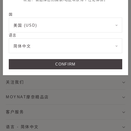
欢迎！请选择您的国家/地区以获得个性化体验。
国
邮件订阅
美国 (USD)
语言
称谓
简体中文
加入我们
CONFIRM
名字
法律条款
姓氏
关注我们
MOYNAT摩奈精品店
我希望通过邮件接收来自MOYNAT摩奈的新闻资讯，及个
性化定制服务信息。
客户服务
* 订阅
语言 - 简体中文