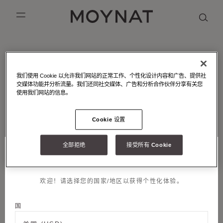
跳到内容
MOYNAT PARIS
mobile_menu
KASING LUNG COLLECTION
DUO BB
OUR HISTORY
英语
MOYNAT - 工坊 - 皮革镶嵌
PURPLE CANVAS M
MIGNON
THE ATELIER
法语
我们使用 Cookie 以允许我们网站的正常工作、个性化设计内容和广告、提供社
皮革镶嵌工艺是MOYNAT摩奈的标志性手工工艺
交媒体功能并分析流量。我们还同社交媒体、广告和分析合作伙伴分享有关您
GABRIELLE
简体中文
使用我们网站的信息。
Cookie 设置
邮件订阅
全部拒绝
接受所有 Cookie
称谓
选择您的位置和语言
加入我们
欢迎！请选择您的国家/地区以获得个性化体验。
名字
法律条款
国