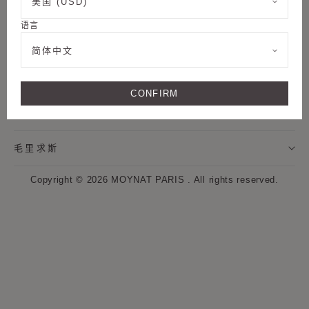
美国 (USD)
姓氏
关注我们
语言
MOYNAT摩奈精品店
我希望通过邮件接收来自MOYNAT摩奈的新闻资讯，及个
简体中文
性化定制服务信息。
客户服务
CONFIRM
* 订阅
语言 - 简体中文
取消
毛里求斯
点击“注册”按钮即表示我同意MOYNAT摩奈使用我的个人数据，并通过电
子邮件向我发送MOYNAT摩奈的最新资讯和优惠信息。同时，MOYNAT
Copyright © 2026
MOYNAT PARIS
.
All rights reserved.
摩奈将使用网页标签来衡量我与这些通讯的互动。如果我改变主意，可以
随时按照每封通信中提供的取消订阅提示来撤回我的同意。如果您希望了
解更多关于数据处理和权利的信息，
请参阅我们的隐私政策和网站浏览信
息数据使用声明。
.