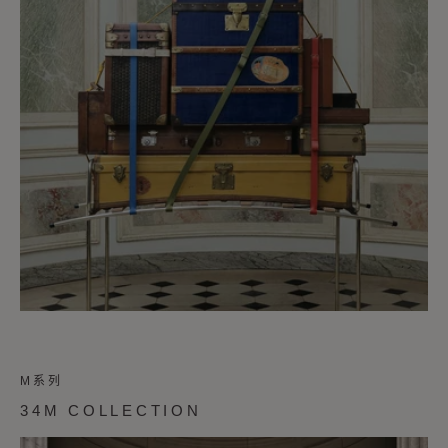
M系列
34M COLLECTION