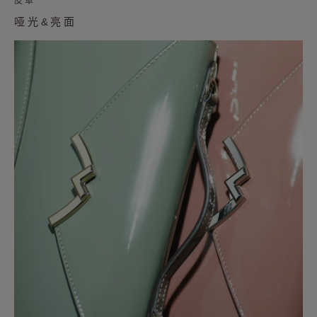
皮革
哑光&亮面