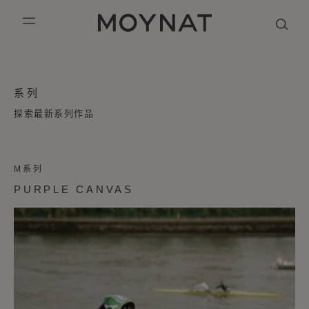
跳到内容
MOYNAT PARIS
mobile_menu
KASING LUNG COLLECTION
DUO BB
OUR HISTORY
英语
系列
PURPLE CANVAS M
MIGNON
THE ATELIER
法语
探索最新系列作品
GABRIELLE
简体中文
M系列
PURPLE CANVAS