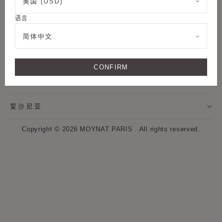
美国 (USD)
姓氏
关注我们
语言
MOYNAT摩奈精品店
我希望通过邮件接收来自MOYNAT摩奈的新闻资讯，及个
简体中文
性化定制服务信息。
客户服务
CONFIRM
* 订阅
语言 - 简体中文
取消
爱沙尼亚
点击“注册”按钮即表示我同意MOYNAT摩奈使用我的个人数据，并通过电
子邮件向我发送MOYNAT摩奈的最新资讯和优惠信息。同时，MOYNAT
Copyright © 2026
MOYNAT PARIS
.
All rights reserved.
摩奈将使用网页标签来衡量我与这些通讯的互动。如果我改变主意，可以
随时按照每封通信中提供的取消订阅提示来撤回我的同意。如果您希望了
解更多关于数据处理和权利的信息，
请参阅我们的隐私政策和网站浏览信
息数据使用声明。
.