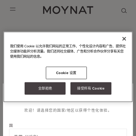
跳到内容
MOYNAT PARIS
mobile_menu
KASING LUNG COLLECTION
DUO BB
OUR HISTORY
英语
MOYNAT - 工坊 - 皮革镶嵌
PURPLE CANVAS M
MIGNON
THE ATELIER
法语
我们使用 Cookie 以允许我们网站的正常工作、个性化设计内容和广告、提供社
皮革镶嵌工艺是MOYNAT摩奈的标志性手工工艺
交媒体功能并分析流量。我们还同社交媒体、广告和分析合作伙伴分享有关您
GABRIELLE
简体中文
使用我们网站的信息。
Cookie 设置
邮件订阅
全部拒绝
接受所有 Cookie
称谓
选择您的位置和语言
加入我们
欢迎！请选择您的国家/地区以获得个性化体验。
名字
法律条款
国