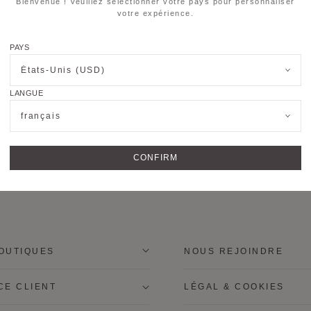
Bienvenue ! Veuillez sélectionner votre pays pour personnaliser
 tout contact avec la crème, gel antibactérien, maquillage, parfum
votre expérience.
. Evitez une exposition au soleil et à la chaleur.
PAYS
États-Unis (USD)
LANGUE
français
CONFIRM
OUTIQUES
NOUS REJOINDRE
CE CLIENT
LÉGAL & COOKIES