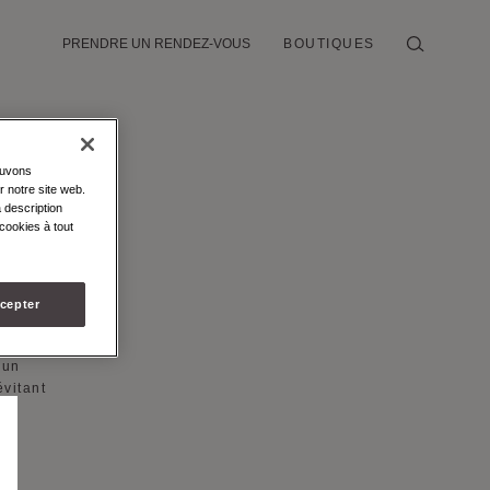
PRENDRE UN RENDEZ-VOUS
BOUTIQUES
S
ouvons
r notre site web.
 description
cookies à tout
 ceux-
ement
cepter
s
 un
vitant
de