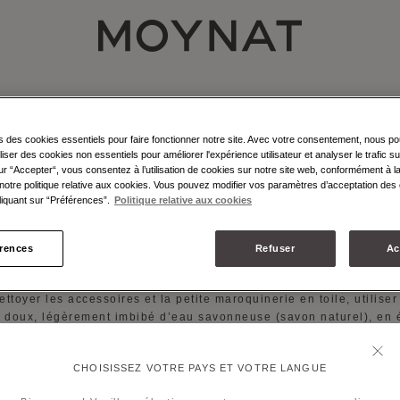
MOYNAT PARIS
DUCT CARE :
ERIALS_SLG_ACCESSORIES_LEATHER_CANVA
s des cookies essentiels pour faire fonctionner notre site. Avec votre consentement, nous p
liser des cookies non essentiels pour améliorer l'expérience utilisateur et analyser le trafic su
e préserver la beauté et la qualité de vos accessoires et petite
ur “Accepter“, vous consentez à l’utilisation de cookies sur notre site web, conformément à la
inerie Moynat, Moynat Paris recommande de les ranger dans un
notre politique relative aux cookies. Vous pouvez modifier vos paramètres d’acceptation des 
t sec à l'abri de la lumière et à une température moyenne lorsque
iquant sur “Préférences”.
Politique relative aux cookies
ont pas utilisés.
ettoyer les accessoires en textile, utiliser un chiffon doux, légèr
érences
Refuser
Ac
 d’eau savonneuse (savon naturel), en évitant soigneusement le
s en cuir. Ne pas laver en machine.
ettoyer les accessoires et la petite maroquinerie en toile, utiliser
n doux, légèrement imbibé d’eau savonneuse (savon naturel), en é
usement les parties en cuir. Ne pas laver en machine.
ettoyer les accessoires et la petite maroquinerie en cuir, en cas 
CHOISISSEZ VOTRE PAYS ET VOTRE LANGUE
t avec l'eau ou la pluie, les essuyer avec un chiffon doux.