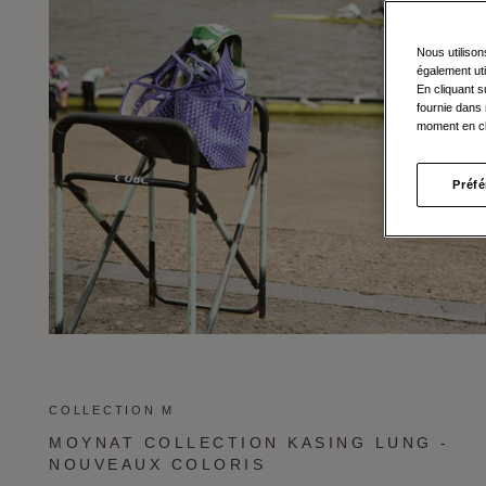
Nous utilison
également uti
En cliquant s
fournie dans 
moment en cl
Préf
COLLECTION M
MOYNAT COLLECTION KASING LUNG -
NOUVEAUX COLORIS