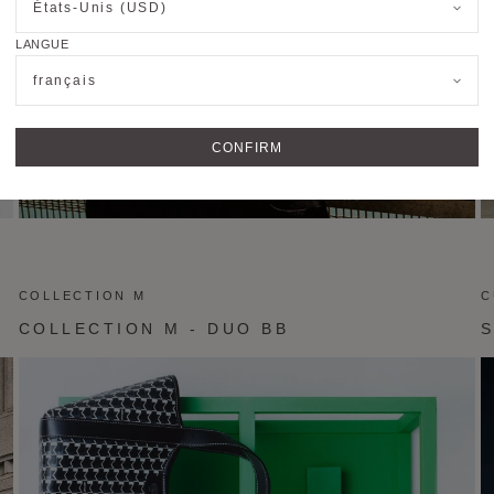
États-Unis (USD)
LANGUE
français
CONFIRM
COLLECTION M
C
COLLECTION M - DUO BB