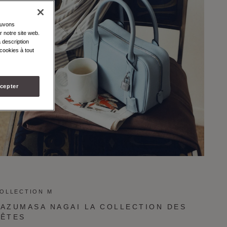
ouvons
r notre site web.
 description
cookies à tout
cepter
OLLECTION M
KAZUMASA NAGAI LA COLLECTION DES
FÊTES