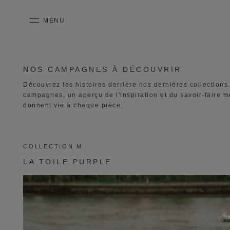
PASSER AU CONTENU
MENU
mobile_menu
KASING LUNG COLLECTION
DUO BB
OUR HISTORY
ANGLAIS
NOS CAMPAGNES À DÉCOUVRIR
PURPLE CANVAS M
MIGNON
THE ATELIER
FRANÇAIS
Découvrez les histoires derrière nos dernières collections
campagnes, un aperçu de l'inspiration et du savoir-faire m
GABRIELLE
CHINOIS (SIMPLIFIÉ)
donnent vie à chaque pièce.
COLLECTION M
LA TOILE PURPLE