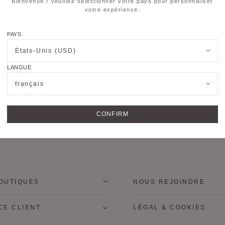
Bienvenue ! Veuillez sélectionner votre pays pour personnaliser
votre expérience.
out assistance, notre service client sera ravi de vous aider.
Conta
u rendez-vous dans l’une de nos
boutiques
.
PAYS
États-Unis (USD)
LANGUE
français
CONFIRM
OUTIQUES
NOUS REJOINDRE
CE CLIENT
LÉGAL & COOKIES