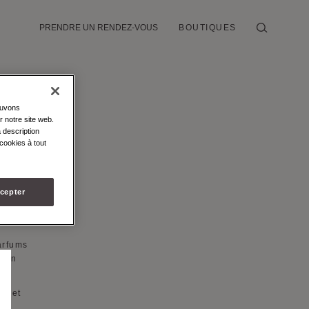
PRENDRE UN RENDEZ-VOUS
BOUTIQUES
ouvons
r notre site web.
quiert
 description
cookies à tout
es.
ris
ible
cepter
e,
arfums
c un
ge et