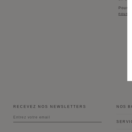
Pour t
nous
o
RECEVEZ NOS NEWSLETTERS
NOS B
SERVI
Titre